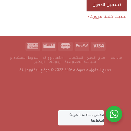
تسجيل الدخول
نسيت كلمة مرورك؟
من نحن
طرق الدفع
المنتجات
اريكتين وورلد
شروط الاستخدام
سياسة الخصوصية
رجولتك
اريكتين
جميع الحقوق محفوظه 2016-2022 © موقع الدكتوره زينة
تحتاجي مساعدة بالشراء؟
اضغط هنا