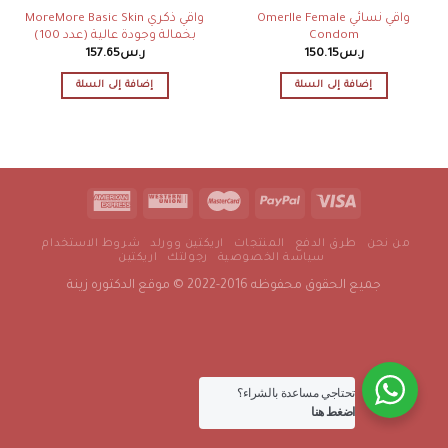
واقي نسائي Omerlle Female
واقي ذكري MoreMore Basic Skin
Condom
بخمالة وجودة عالية (عدد 100)
ر.س
150.15
ر.س
157.65
إضافة إلى السلة
إضافة إلى السلة
من نحن
طرق الدفع
المنتجات
اريكتين وورلد
شروط الاستخدام
سياسة الخصوصية
رجولتك
اريكتين
جميع الحقوق محفوظه 2016-2022 © موقع الدكتوره زينة
تحتاجي مساعدة بالشراء؟
اضغط هنا