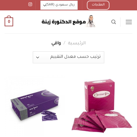
Ski
المنتجات
t
conten
0
الرئيسية
/
واقي