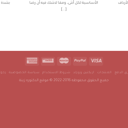
لأرداف
الأساسية لكل أنثى، ومما لاشك فيه أن رضا
بشدة ط
[...]
ا
 الدفع
المنتجات
اريكتين وورلد
شروط الاستخدام
سياسة الخصوصية
رجول
جميع الحقوق محفوظه 2016-2022 © موقع الدكتوره زينة