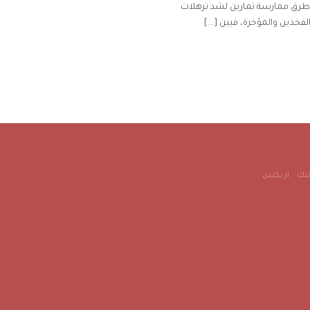
رق ممارسة تمارين لشد ترهلات
لفخذين والمؤخرة، فبين [...]
تك
اريكتين