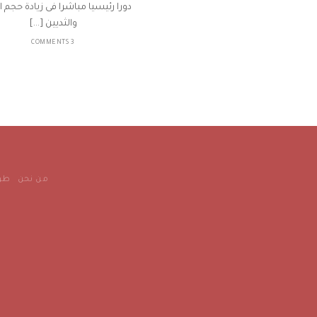
دورا رئيسيا مباشرا فى زيادة حجم ا
والثديين [...]
3 COMMENTS
من نحن
طرق