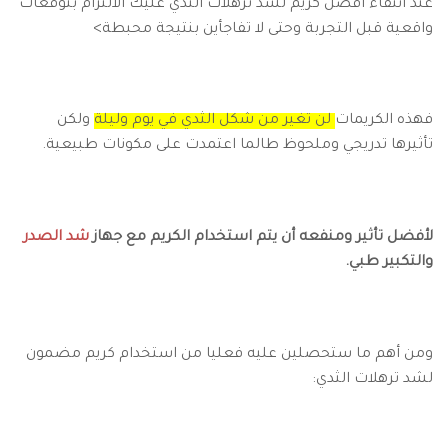
عند انتقاء افضل كريم لشد ترهلات الثدي عليك الالتزام بتوقعات
واقعية قبل التجربة وحتى لا تفاجأين بنتيجة محبطة>
فهذه الكريمات
لن تغير من شكل الثدي في يوم وليلة
ولكن
تأثيرها تدريجي وملحوظ طالما اعتمدت على مكونات طبيعية.
لأفضل تأثير ومنفعه أن يتم استخدام الكريم مع جهاز
شد الصدر
والتكبير طبي.
ومن أهم ما ستحصلين عليه فعليا من استخدام كريم مضمون
لشد ترهلات الثدي: