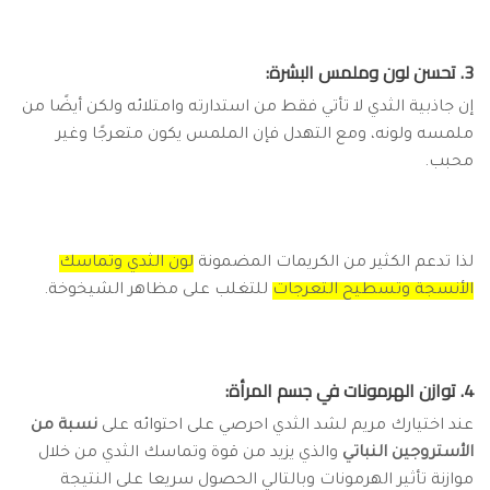
3. تحسن لون وملمس البشرة:
إن جاذبية الثدي لا تأتي فقط من استدارته وامتلائه ولكن أيضًا من
ملمسه ولونه، ومع التهدل فإن الملمس يكون متعرجًا وغير
محبب.
لذا تدعم الكثير من الكريمات المضمونة
لون الثدي وتماسك
الأنسجة وتسطيح التعرجات
للتغلب على مظاهر الشيخوخة.
4. توازن الهرمونات في جسم المرأة:
عند اختيارك مريم لشد الثدي احرصي على احتوائه على
نسبة من
الأستروجين النباتي
والذي يزيد من قوة وتماسك الثدي من خلال
موازنة تأثير الهرمونات وبالتالي الحصول سريعا على النتيجة