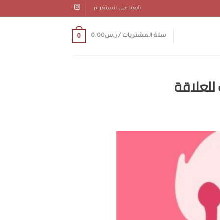
تابعنا على انستغرام
0
سلة المشتريات /
ر.س
0.00