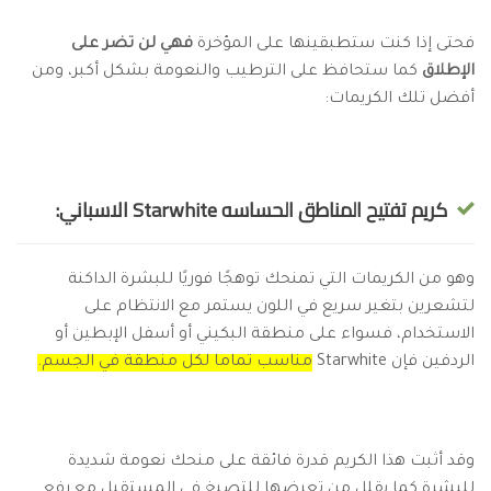
فحتى إذا كنت ستطبقينها على المؤخرة
فهي لن تضر على
الإطلاق
كما ستحافظ على الترطيب والنعومة بشكل أكبر، ومن
أفضل تلك الكريمات:
كريم تفتيح المناطق الحساسه Starwhite الاسباني:
وهو من الكريمات التي تمنحك توهجًا فوريًا للبشرة الداكنة
لتشعرين بتغير سريع في اللون يستمر مع الانتظام على
الاستخدام، فسواء على منطقة البكيني أو أسفل الإبطين أو
الردفين فإن Starwhite
مناسب تماما لكل منطقة في الجسم.
وقد أثبت هذا الكريم قدرة فائقة على منحك نعومة شديدة
للبشرة كما يقلل من تعرضها للتصبغ في المستقبل مع رفع