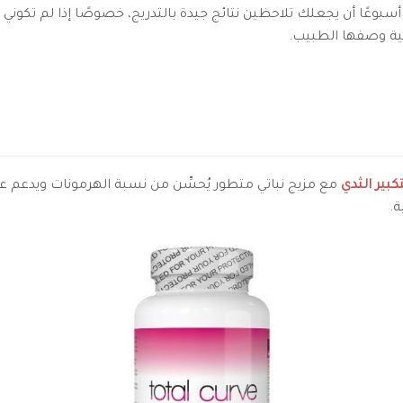
يمكن للالتزام بها لمدة من 4-12 أسبوعًا أن يجعلك تلاحظين نتائج جيدة بالتدريج، خصوصًا 
ونية وصفها الطبيب.
بير الثدي
مع مزيج نباتي متطور يُحسِّن من نسبة الهرمونات ويدعم عض
ة.