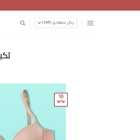
Ski
t
conten
تكبير ا
10
يوليو