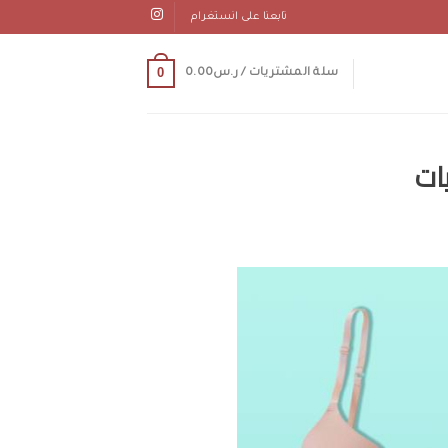
تابعنا على انستغرام
0
سلة المشتريات /
ر.س
0.00