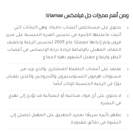
ومن أهم مميزات جل فيامكس Viamax:
يحتوي على مستخلص أعشاب داميانا: وهي النباتات التي
أثبتت فاعليتها الكبيرة في تحسين القدرة الجنسية على مدى
قرون وتم إثباتها معمليًا عام 2009 لتحسين الرغبة وتخفيف
الجفاف المهبلي بالإضافة لزيادة درجة الإحساس في أعصاب
البظر وارتفاع معدل الشعور بهزة الجماع.
يعتمد على أعشاب البلميط المنشاري: والذي يزيد من
مستويات هرمون التستوستيرون والأندروجين واللذين يلعبان
دورًا في الرغبة الجنسية للإناث أيضًا.
لا يحتوي على أي مواد صناعية أو كيميائية قد تؤدي إلى تهيج
في البشرة.
يظهر تأثيره سريعًا بمجرد التطبيق على المهبل لتصلي إلى
النشوة في دقائق معدودة.