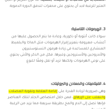
الاستجابة لأي مداعبات أو تخيلات جنسية
، لذا فإن الكريم أو الجل
المثير للرغبة لابد أن يحتوي على محفزات لتدفق الدورة الدموية.
3. الهرمونات التناسلية:
سواء كانت أنثوية أو ذكورية، وعادة ما يتم الحصول عليها من
أعشاب معروفة بتعزيز إفراز الهرمونات مثل الماكا والبلميط
المنشاري للمساعدة في زيادة هرمون التستوستيرون
والأندروجين والأستروجين وغيرها، فكل من الذكر والأنثى يحتوي
على نوعي الهرمونات ولكنها تزيد أو تقل وفقًا للنوع.
4. الفيتامينات والمعادن والبروتينات:
وهي ضرورية لزيادة القدرة على
إقامة العلاقة وتقوية العضلات
والتغلب على الإرهاق
، فمن خلال امتصاص الجلد لتلك العناصر
فإنها تصل إلى الدم والمخ بطريقة سريعة مما يزيد من الرغبة