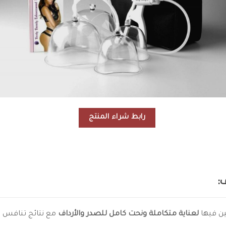
رابط شراء المنتج
ف:
ين فيها
لعناية متكاملة ونحت كامل للصدر والأرداف
مع نتائج تنافس ا