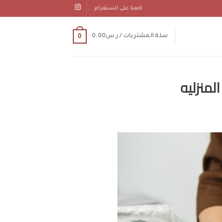
تابعنا على انستغرام
0
سلة المشتريات /
ر.س
0.00
لمنزليه