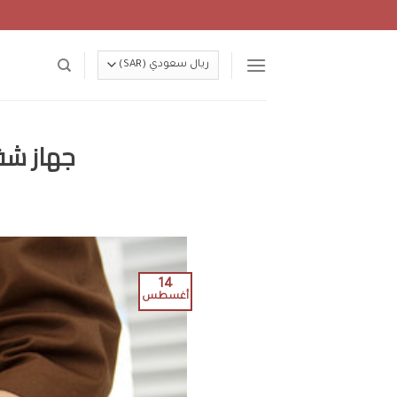
Ski
t
conten
جهاز شفط
14
أغسطس