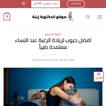
Ski
المنتجات
t
conten
0
الحياة الجنسية
افضل حبوب لزيادة الرغبة عند النساء
معتمدة طبياً
POSTED ON
01/03/2021
BY
DR.DINA
01
مارس