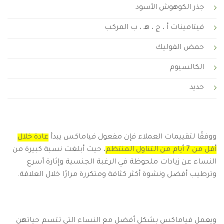
جذر الكوهوش الأسود
فيتامينات أ ، ج ، هـ ، ب المركب
حمض الفوليك
الكالسيوم
حديد
ووفقًا لتقييمات العملاء فإن مفعول فياماكس يبدأ
عادة خلال
أقل من 7 أيام من التناول المنتظم
، حيث أبلغت نسبة كبيرة من
النساء عن زيادات ملحوظة في الرغبة الجنسية وإثارة أسرع
وترطيب أفضل ونشوة أكثر كثافة ومتكررة مرارًا خلال العلاقة.
ويعمل فياماكس بشكل أفضل مع النساء التي تتسم حياتهن