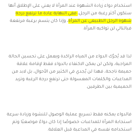
استخدام دواء زيادة الشهوة عند المرأة لا يعني على الإطلاق أنها
ستكون أكثر رغبة من الرجل،
ففي النهاية عادة ما ترتفع درجة
شهوة الرجل الطبيعي عن المرأة
، وإذا كان يتسم برغبة مرتفعة
فبالتالي لن تواكبه المرأة.
لذا قد يُحرّك الدواء من المياه الراكدة ويعمل على تحسين الحالة
المزاجية، ولكن لن يمكن الاكتفاء بالدواء فقط لإقامة علاقة
حميمة ناجحة، فهذا لن يُجدي في الكثير من الأحوال، بل لابد من
المداعبات والكلمات المعسولة حتى ترتفع درجة الرغبة وتزيد
الحميمية بين الطرفين.
فالدواء يمكنه فقط تسريع عملية الوصول للنشوة وزيادة سرعة
استجابة المرأة للمداعبات خصوصًا إذا كان دواءً موضعيًا وتم
استخدامه نفسه في المداعبة قبل العلاقة.