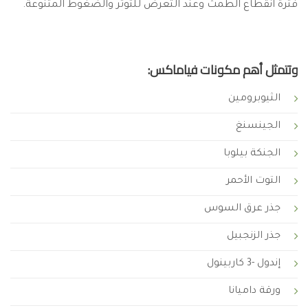
فترة انقطاع الطمث وعند التعرض للتوتر والضغوط المتنوعة.
وتتمثل أهم مكونات فياماكس:
الثيوبرومين
الجينسنغ
الجنكة بيلوبا
التوت الأحمر
جذر عرق السوس
جذر الزنجبيل
إندول -3 كاربينول
ورقة داميانا