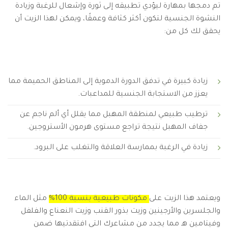
تم دمجها بمهارة ليؤدي تطبيقه إلى ثورة وإشعال للرغبة وزيادة
النشوة الجنسية لتكون أكثر كثافة وعمقًا، ويمكن لهذا الزيت أن
يحقق لك كل من:
زيادة كبيرة في تدفق الدورة الدموية إلى المناطق الحميمة مما
يعزز من الاستجابة الجنسية للمداعبات.
ترطيب طبيعي لمنطقة المهبل مما يقلل أي ألم ناجم عن
جفاف المهبل نتيجة تراجع مستوى هرمون الأستروجين.
زيادة في الرغبة بممارسة العلاقة والتغلب على البرود.
ويعتمد هذا الزيت على
مكونات طبيعية بنسبة 100%
مثل الماء
والجلسرين والأرجينين وزيت بذور القنب وزيت النعناع والفلفل
وفيتامين هـ مما يجدد من مشاعرك التي افتقدتيها ضمن