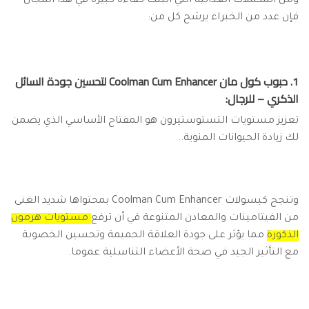
ومن المكملات الغذائية التي أثبتت كفاءة كبيرة في هذا المجال
فإن عدد من الخبراء يرشح كل من:
1. حبوب كول مان Coolman Cum Enhancer لتحسين جودة السائل
الذكري – للرجال:
تعزيز مستويات التستوستيرون هو المفتاح الأساسي الذي يضمن
لك زيادة الحيوانات المنوية..
وتنجح كبسولات Coolman Cum Enhancer بمحتواها شديد الغنى
من الفيتامينات والمعادن المتنوعة في أن ترفع
مستويات هرمون
الذكورة
مما يؤثر على جودة العلاقة الحميمة وتحسين الخصوبة
مع التأثير الجيد في صحة الأعضاء التناسلية عموما.