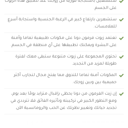
ستتمتعين باستجابة فورية من زوجك عند تطبيق هذه الزيوت
على الجسم.
ستشعرين بارتفاع كبير في الرغبة الجنسية واستجابة أسرع
للملامسات.
تعتمد زيوت فرمون دونا على مكونات طبيعية تماما وآمنة
على البشرة ويمكنك تطبيقها على أي منطقة في الجسم.
تحتوي المجموعة على زيوت متنوعة ستبقى معك لفترة
طويلة لمزيد من التجديد.
المكونات آمنة تماما للتذوق مما يفتح مجال لتجارب أكثر
حميمية بين وبين زوجك.
إن زيت الفرمون من دونا يحظى بإقبال متزايد يومًا بعد يوم،
ومع التطور الكبير في تركيبته وتأثيره الفائق فلا تترددي في
تجديد حياتك وتغيير نظرتك عن الحب والرومانسية الآن.