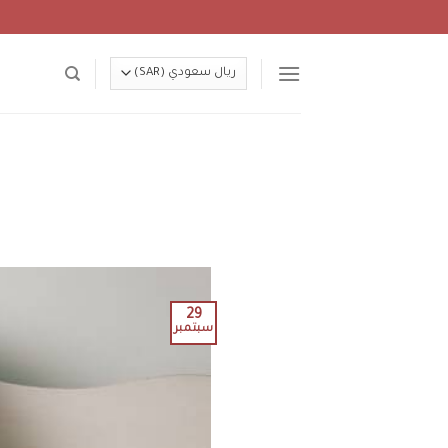
Ski
t
conten
29
سبتمبر