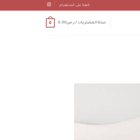
تابعنا على انستغرام
0
سلة المشتريات /
ر.س
0.00