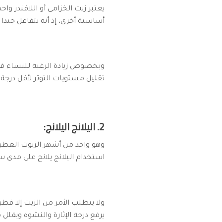
يعتبر زيت الخزامى أو اللافندر وا
أساسية أخرى، إذ أنه يتفاعل جيدا
وبخصوص زيادة الرغبة للنساء فما
تقليل مستويات التوتر لأقل درجة،
2. اليلانج اليلانج:
وهو واحد من أشهر الزيوت العطري
استخدام اليلانج يلانج على مدى س
ولا يتطلب الأمر من الزيت إلا قط
يرفع درجة الإثارة والنشوة ويقلل م