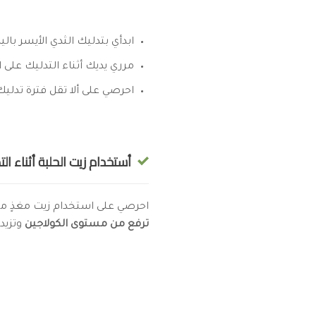
ابدأي بتدليك الثدي الأيسر با
مرري يديك أثناء التدليك على ا
احرصي على ألا تقل فترة تدليك كل ثد
أستخدام زيت الحلبة أثناء الت
احرصي على استخدام زيت مغذٍ م
ترفع من مستوى الكولاجين
وتزيد