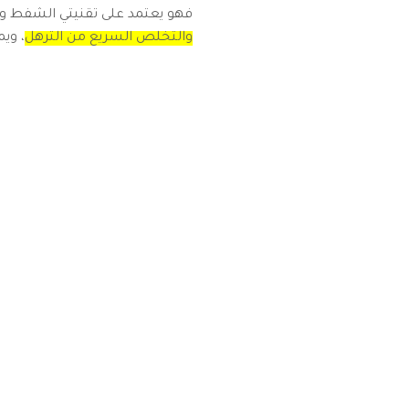
فهو يعتمد على تقنيتي الشفط وال
والتخلص السريع من الترهل
، وي