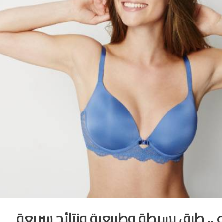
ع .. طرق بسيطة وطبيعية ونتائج سري