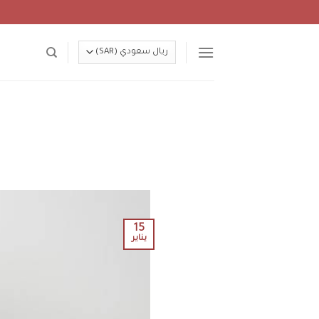
Ski
t
conten
15
يناير