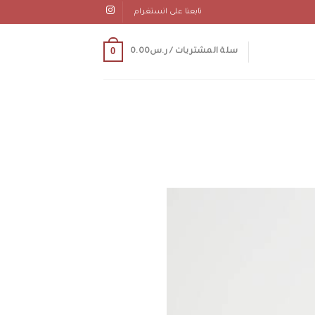
تابعنا على انستغرام
0
سلة المشتريات /
ر.س
0.00