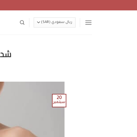
Ski
t
conten
شد الصدر بـ 9
20
سبتمبر