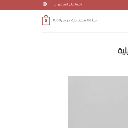
تابعنا على انستغرام
0
سلة المشتريات /
ر.س
0.00