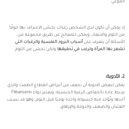
اللاوعي.
إذ يمكن أن تكون لدى الشخص رغبات يخشى الاعتراف بها خوفًا
من اللوم والانتقاد، ويمكن للمعالج عن طريق مجموعة من
الأسئلة أن يتعرف على
أسباب البرود النفسية والرغبات التي
تشعر بها المرأة وترغب في تحقيقها
ولكن تخشى من اللوم.
2. الأدوية:
يمكن لبعض الادوية أن تخفف من أعراض انقطاع الطمث والذي
يرتبط عادة بانخفاض الرغبة الجنسية، ويعتبر دواء Flibanserin
أحدها وتُؤخذ منه كبسولة واحدة يوميًا قبل النوم، وهو قد يسبب
الغثيان والضعف والدوخة والإرهاق.