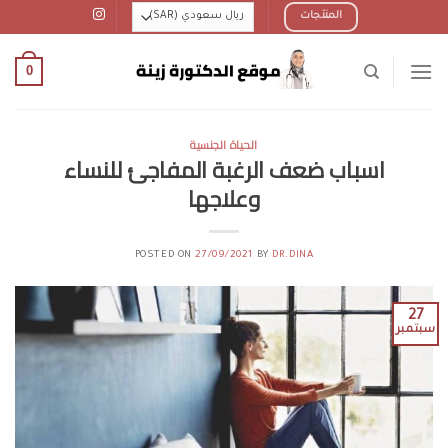
Ski
المنتجات
t
conten
0
الحياة الجنسية
اسباب ضعف الرغبة المفاجئ للنساء
وعلاجها
POSTED ON
27/09/2021
BY
DR.DINA
27
سبتمبر