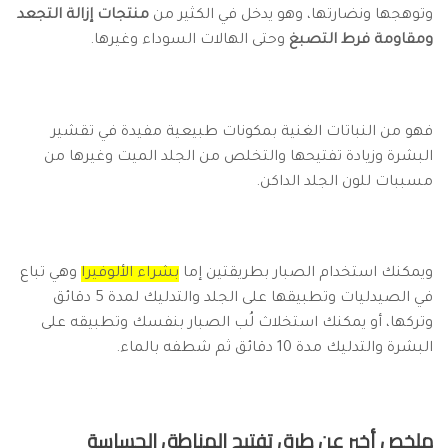
وتوهجها ونضارتها، وهو يدخل في الكثير من
منتجات إزالة التجعد
ومقاومة فرط التصبغ
وحتى الهالات السوداء وغيرها.
فهو من النباتات الغنية بمكونات طبيعية مفيدة في تقشير
البشرة وزيادة تفتيحها والتخلص من الجلد الميت وغيرها من
مسببات للون الجلد الداكن.
ويمكنك استخدام الصبار بطريقتين إما
بشراء الألوفيرا
وهي تباع
في الصيدليات وتطبيقها على الجلد والتدليك لمدة 5 دقائق
وتركها، أو يمكنك استخلاث لُب الصبار بنفسك وتطبيقه على
البشرة والتدليك مدة 10 دقائق ثم شطفه بالماء.
ملخص أخير عن طرق تفتيح المناطق الحساسة