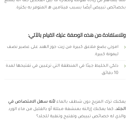
مما يساهم في زيادة نعومة ونضارة ما بين الفخذين كما أنه يتمتع
بخصائص تبييض أيضًا بسبب فيتامين هـ المتوفر به بكثرة.
وللاستفادة من هذه الوصفة عليك القيام بالآتي:
امزجي بضع ملاعق كبيرة من زيت جوز الهند على عصير نصف
ليمونة كبيرة.
دلكي الخليط جيدًا في المنطقة التي ترغبين في تفتيحها لمدة
10 دقائق.
يمكنك ترك المزيج دون شطف بالماء
لأنه سهل الامتصاص في
الجلد
، كما يمكنك إزالته بمنشفة مبللة أو بالقليل من ماء الورد
والذي له خصائص تبييض وتفتيح وتنقية للجلد؟