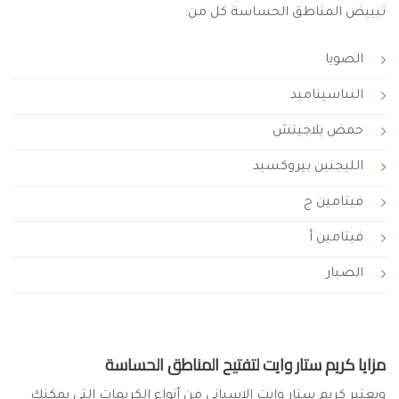
تبييض المناطق الحساسة كل من:
الصويا
النباسيناميد
حمض يلاجيتش
الليجنين بيروكسيد
فيتامين ج
فيتامين أ
الصبار
مزايا كريم ستار وايت لتفتيح المناطق الحساسة
ويعتبر كريم ستار وايت الإسباني من أنواع الكريمات التي يمكنك