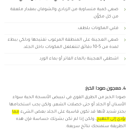
ضعي كمية متساوية من الزبادي والشوفان بمقدار ملعقة
من كل مكوِّن.
قلبي المكونات بلطف.
ضعي العجينة على المنطقة المرغوب تفتيحها ودلكي ببطء
لمدة من 5-10 دقائق لتتغلغل المكونات داخل الجلد.
اشطفي العجينة بالماء الفاتر أو بماء الورد
4. معجون صودا الخبز:
صودا الخبز من الطرق القوي في تبييض الأنسجة الحية سواء
الأسنان أو الجلد أو حتى خصلات الشعر، ولكن يجب استخدامها
بحذر شديد لأنها قد تكون قاسية على الجلد بعض الشيء
مما
يؤدي إلى التهيج
، ولكن إذا لم تكن بشرتك حساسة فإن هذه
الطريقة ستمنحك نتائج سريعة.