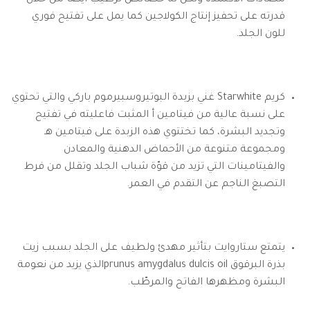
مضادات الأكسدة ولكن له خصائص ترطيب أيضًا من خلال
قدرته على تحفيز إنتاج الكولاجين كما يمل على تفتيح فوري
للون الجلد.
كريم Starwhite غني بزبدة البوتيروسبيرموم باركي والتي تحتوي
على نسبة عالية من فيتامين أ المثبت فاعليته في تفتيح
وتجديد البشرة، كما تختتوي هذه الزبدة على فيتامين هـ
ومجموعة متنوعة من الأحماض الدهنية والمعادن
والفيتامينات التي تزيد من قوّة شباب الجلد وتقلل من فرط
التصبغ الناجم عن التقدم في العمر.
يتمتع ستاروايت بتأثير مهدئ ولطيف على الجلد بسبب زيت
بذرة البرقوق prunus amygdalus dulcis oilالذي يزيد من نعومة
البشرة ومظهرها الفاتح والمرطّب.