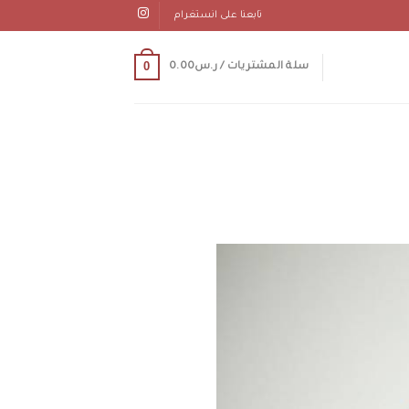
تابعنا على انستغرام
0
سلة المشتريات /
ر.س
0.00