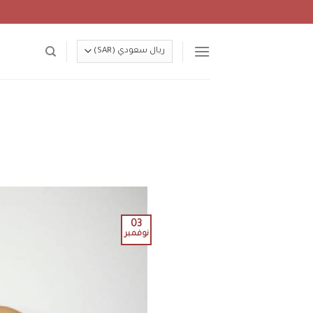
Ski
t
conten
03
نوفمبر