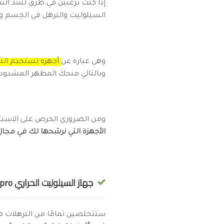
إذا كنت ترغبين في طرق لشد الثد
السيلوليت والترهل في الجسم وا
وهي عبارة عن
أجهزة تستخدم التقني
وبالتالي منحك المظهر المشدود ا
ومن الضروري الحرص على الاستثم
الأجهزة التي نرشحها لك في مجا
جهاز السيلوليت الحراري InnovaGoods anti cellulite pro:
ستتخلصين تمامًا من الترهلات في الثدي والجسم مع اس