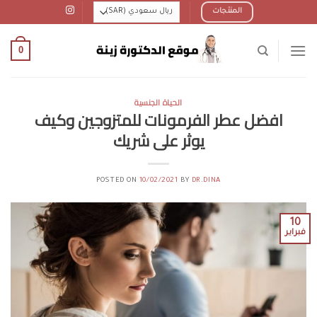
Ski
المنتجات
t
conten
0
الحياة الجنسية
افضل عطر الفرمونات للمتزوجين وكيف
يوثر على شريك
POSTED ON
10/02/2021
BY
DR.DINA
10
فبراير