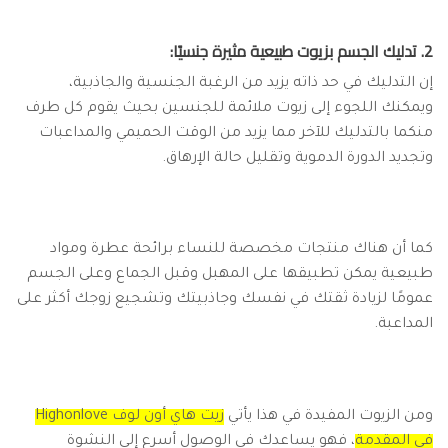
2. تدليك الجسم بزيوت طبيعية مثيرة جنسيًا:
إن التدليك في حد ذاته يزيد من الرغبة الجنسية والجاذبية،
ويمكنك اللجوء إلى زيوت ملائمة للجنسين بحيث يقوم كل طرف
منكما بالتدليك للآخر مما يزيد من الوقت الحميمي والمداعبات
وتجديد الدورة الدموية وتقليل حالة الإرهاق.
كما أن هناك منتجات مخصصة للنساء برائحة عطرة ومواد
طبيعية يمكن تطبيقها على المهبل وقبل الجماع وعلى الجسم
عمومًا لزيادة ثقتك في نفسك وجاذبيتك وتشجيع زوجك أكثر على
المداعبة.
ومن الزيوت المفيدة في هذا يأتي
زيت هاي أون لوف Highonlove
في المقدمة
، فهو يساعدك في الوصول أسرع إلى النشوة