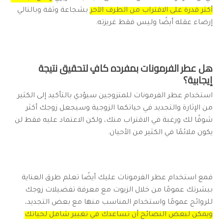
أكثر قدرة على الاقتراب من الطرف الآخر
بشجاعة وثقة وبالتالي
إرضاء عقله أيضًا وليس فقط غريزته.
هل عطر الفرمونات بمفرده كافٍ لتحقيق نتيجة
إيجابية؟
استخدام عطر الفرمونات للمتزوجين سيؤدي بالتأكيد إلى الكثير
من الإثارة والتجديد في حياتكما الزوجية وسيجعل زوجك أكثر
شوقًا لك ورغبة في الاقتراب منك، ولكن الاعتماد عليه فقط لن
يكون ملائمًا في الكثير من الأحيان.
فمع استخدام عطر الفرمونات عليك أيضًا تعلم طرق العناية
ببشرتك عمومًا من خلال الزيوت مع معرفة تفضيلات زوجك
للروائح عمومًا واستخدام المناسب منها مع بعض التجديد،
ويمكن لبعض النصائح أن تساعدك في تغيير شامل لحياتك