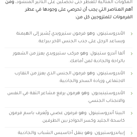
المكونات المثالية للعطر حتى تحصلين على التأثير المنشود،
ومن
أهم العناصر التي يجب أن تحرصي على وجودها في عطر
الفرمونات للمتزوجين كل من:
الأندروستينون: وهو فرمون ستيرويدي يُشير إلى الهيمنة
ويساعد الرجل على جذب الجنس الآخر ببراعة.
ألفا أندرو ستينول: وهو مركب ستيرويدي يعزز من الشعور
بالراحة والجاذبة لمن أمامك.
الأندروستينون: وهو فرمون الجنس الذي يعزز من التقارب
الاجتماعي وزيادة السحر والجاذبية.
الأندروستينيديون: وهو هرمون يرفع مشاعر الثقة في النفس
والانجذاب الجنسي.
البيتا أندروستينول: وهو فرمون عصبي ويُعرف باسم فرمون
كاسحة الجليد وكسر الحواجز بين الطرفين.
إبياندروستيرون: وهو ينقل أحاسيس الشباب والجاذبية