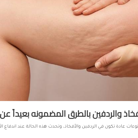
خاذ والردفين بالطرق المضمونه بعيداً عن الل
وءات عادة تكون في الردفين والأفخاذ، وتحدث هذه الحالة عند اندفاع 