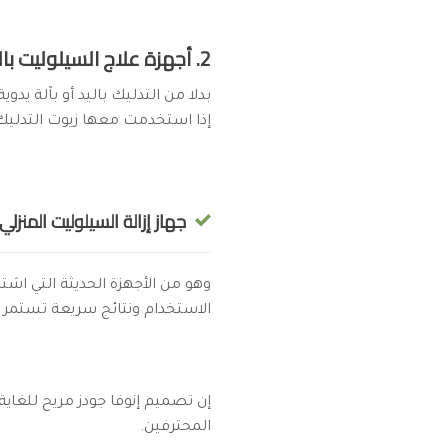
2. أجهزة علاج السيلوليت بالافخاذ
بدلا من التدليك باليد أو بآلة ي
إذا استخدمت معها زيوت التدليك 
جهاز إزالة السيلوليت المنزلي InnovaGoods Vacuum
وهو من الأجهزة الحديثة التي ا
الاستخدام ونتائج سريعة تستمر م
إن تصميم إنوفا جودز مريح للغاي
المحترفين.