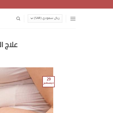
Ski
t
conten
علاج السيلوليت
29
ديسمبر