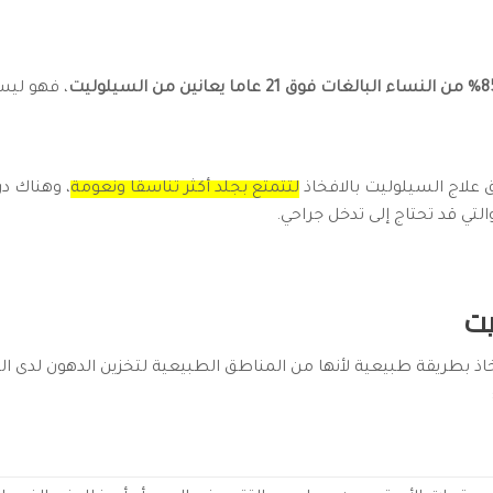
ات فوق 21 عاما يعانين من السيلوليت
، فهو ليس
 علاج السيلوليت بالافخاذ
لتتمتع بجلد أكثر تناسقا ونعومة
، وهناك د
تي قد تحتاج إلى تدخل جراحي.
يت
اذ بطريقة طبيعية لأنها من المناطق الطبيعية لتخزين الدهون لدى 