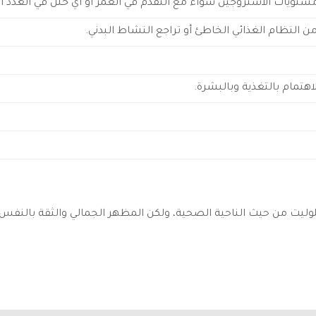
ويات الأستروجين سواء مع التقدم في العمر أو أي خلل في الغدد الت
ن النظام الغذائي الخاطئ أو تراجع النشاط البدني.
اهتمام بالتغذية وبالبشرة.
ليت من حيث الناحية الصحية، ولكن المظهر الجمالي والثقة بالنفس ه