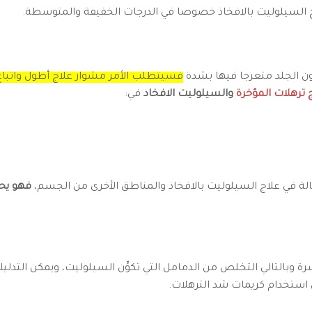
اج السيلوليت بالافخاذ خصوصا في الدرجات الخفيفة والمتوسطة.
ون الجلد متعرجا فيها بشدة
فسيتطلب الأمر مشوار علاج أطول واتباع 
 ترهلات المؤخرة
والسيلوليت الافخاد
في:
عالة في علاج السيلوليت بالافخاذ والمناطق الأخرى من الجسم،
فهو يح
 وبالتالي التخلص من الدمامل التي تكوِّن السيلوليت، ويمكن التدلي
مكن استخدام كريمات شد الترهلات.