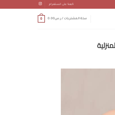
تابعنا على انستغرام
0
سلة المشتريات /
ر.س
0.00