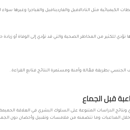
ات الكيميائية مثل التادالافيل والفاردينافيل والفياجرا وغيرها سواء لت
 تؤدي للكثير من المخاطر الصحية والتي قد تؤدي إلى الوفاة أو زيادة ح
 الجنسي بطريقة فعّالة وآمنة ومستمرة النتائج فتابع القراءة..
داعبة قبل الجماع
ي ونتائج الدراسات المتنوعة على السلوك البشري في العلاقة الحميم
لال المداعبات وما تتضمنه من ملامسات وتقبيل وأحضان دون الجماع