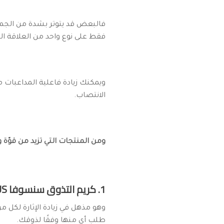
فالبعض قد يتوتر بشدة من الجماع 
فقط على نوع واحد من العلاقة ال
ويمكنك زيادة فاعلية المداعبات مع
الانتصاب.
ومن المنتجات التي تزيد من قوّة
1. كريم التذوق سنسوفا Sensuva LIC-O-LICIOUS لزيادة الاثارة – 4 نكهات (مناسب للرجال والنساء):
طلب أي منها وفقًا لذوقك.