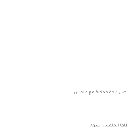
 لأفضل درجة ممكنة مع ملمس
طلقا الملمس اليدوي.