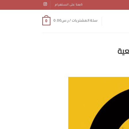
تابعنا على انستغرام
0
سلة المشتريات /
ر.س
0.00