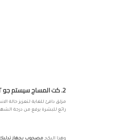
2. كت المساج سيستم جو System Jo ALL-IN-ONE MASSAGE KIT:
مزلق دافئ للغاية لتعزيز حالة 
رائع للبشرة يرفع من درجة الشهو
وهذا البكج
مصحوب بجهاز تدليك