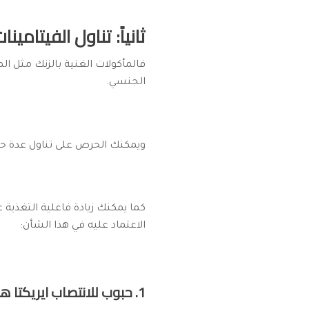
ثانياً: تناول الفيتام
فالمأكولات الغنية بالزنك مثل ا
الجنسي.
ويمكنك الحرص على تناول عدة حص
كما يمكنك زيادة فاعلية التغذية 
الاعتماد عليه في هذا الشأن:
1. حبوب للانتصاب ايريكتا هارد Devil’s Candy Erecta Hard 24 Hours – للرجال: