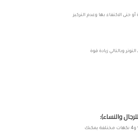
 حتى الاكتفاء بها وعدم التركيز
توتر وبالتالي زيادة قوة
وهو مذهل في زيادة الإثارة لكل من الرجال والنساء وتحقيق التجاوب المطلوب مع تركيبة طبيعية 100% و4 نكهات مختلفة يمكنك