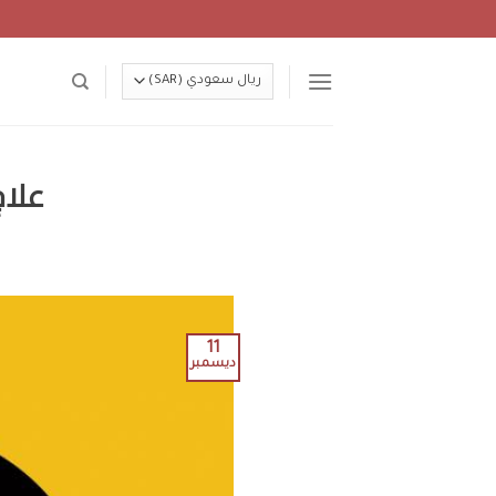
Ski
t
conten
علاج 
11
ديسمبر