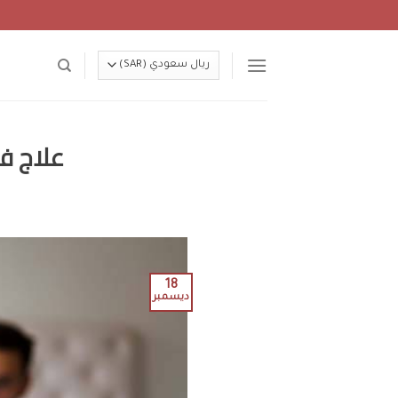
Ski
t
conten
علاج فت
18
ديسمبر