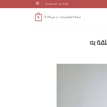
تابعنا على انستغرام
0
سلة المشتريات /
ر.س
0.00
لقة به