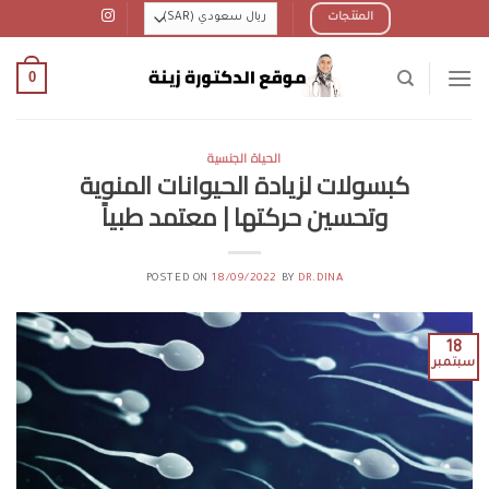
Ski
المنتجات
t
conten
0
الحياة الجنسية
كبسولات لزيادة الحيوانات المنوية
وتحسين حركتها | معتمد طبياً
POSTED ON
18/09/2022
BY
DR.DINA
18
سبتمبر