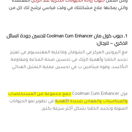
ومن أفضل
حبوب زيادة الحيوانات الذكرية عند الرجل
المعتمدة
والتي يمكنها علاج مشكلتك في وقت قياسي نرشح لك كل من:
1. حبوب كول مان Coolman Cum Enhancer لتحسين جودة السائل
الذكري – للرجال:
مع البروتين المركز في الشوفان وفاعلية المغنسيوم في تعزيز
تجديد الخلايا وأهمية الزنك في تحسين صحة المناعة ومقاومة
التأكسد، وقوة فيتامين ب في تحسين عملية التمثيل الغذائي.
فإن Coolman Cum Enhancer
جمع مجموعة من المستخلصات
والفيتامينات والمعادن شديدة الأهمية
في تطوير نمو الحيوانات
المنوية وتجديد الخلايا بشكل أكثر سرعة بكثير.