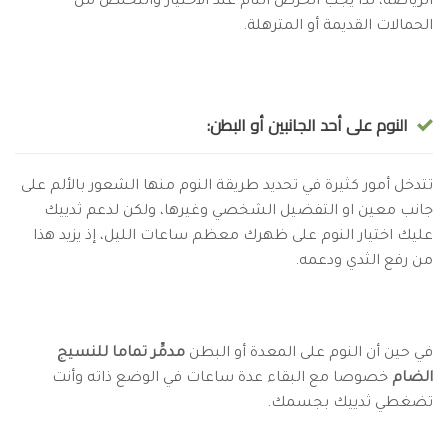
الرياضة، لذا يجب الحرص التام عند الاختيار والتخلص من
الحمالات القديمة أو المترهلة.
النوم على أحد الجانبين أو البطن:
تتدخل أمور كثيرة في تحديد طريقة النوم منها الشعور بالألم على
جانب معين او التفضيل الشخصي وغيرها، ولكن لدعم ثدييك
عليك اختيار النوم على ظهرك معظم ساعات الليل، إذ يزيد هذا
من رفع الثدي ودعمه.
في حين أن النوم على المعدة أو البطن
مدمِّر تماما للنسيج
الضام
خصوصا مع البقاء عدة ساعات في الوضع ذاته وأنت
تضغطي ثدييك بجسمك.