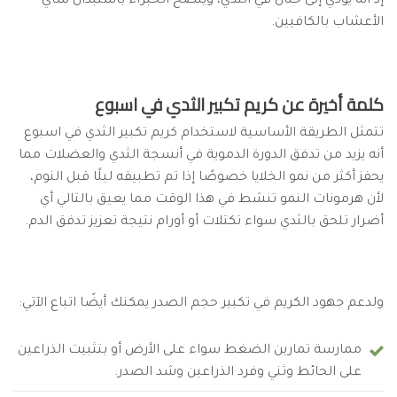
إذ أنه يؤدي إلى حنان في الثدي، وينصح الخبراء باستبدال شاي
الأعشاب بالكافيين.
كلمة أخيرة عن كريم تكبير الثدي في اسبوع
تتمثل الطريقة الأساسية لاستخدام كريم تكبير الثدي في اسبوع
أنه يزيد من تدفق الدورة الدموية في أنسجة الثدي والعضلات مما
يحفز أكثر من نمو الخلايا خصوصًا إذا تم تطبيقه ليلًا قبل النوم،
لأن هرمونات النمو تنشط في هذا الوقت مما يعيق بالتالي أي
أضرار تلحق بالثدي سواء تكتلات أو أورام نتيجة تعزيز تدفق الدم.
ولدعم جهود الكريم في تكبير حجم الصدر يمكنك أيضًا اتباع الآتي:
ممارسة تمارين الضغط سواء على الأرض أو بتثبيت الذراعين
على الحائط وثني وفرد الذراعين وشد الصدر.