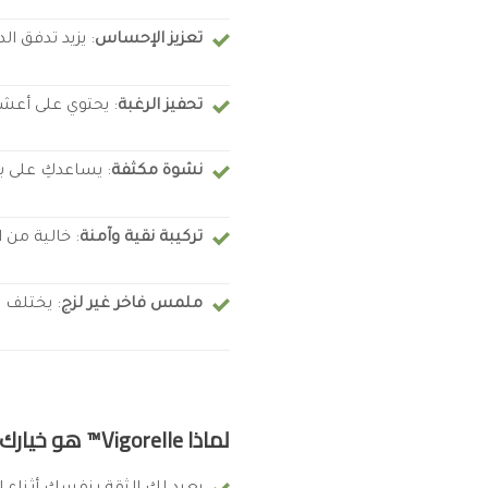
تعزيز الإحساس
: يزيد تدفق ا
تحفيز الرغبة
: يحتوي على أعشاب فعالة مثل Damiana Leaf 
نشوة مكثفة
: يساعدكِ على ب
تركيبة نقية وآمنة
: خالية من 
ملمس فاخر غير لزج
: يختلف ع
لماذا Vigorelle™ هو خيارك المثالي؟