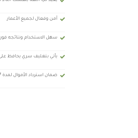
يعيد لكِ الثقة بنفسك أثناء ا
آمن وفعال لجميع الأعمار.
سهل الاستخدام ونتائجه فوري
يأتي بتغليف سري يحافظ عل
ضمان استرداد الأموال لمدة 67 يومًا.