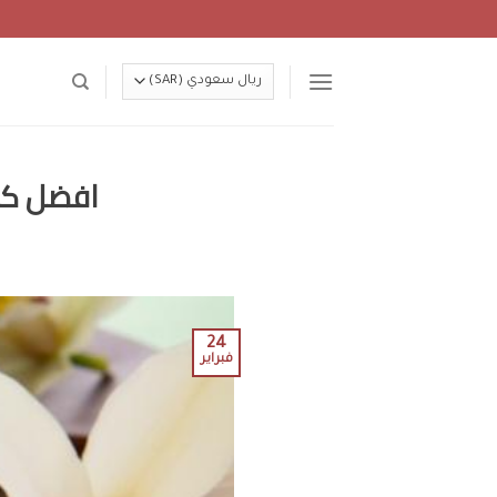
Ski
t
conten
افضل كري
24
فبراير