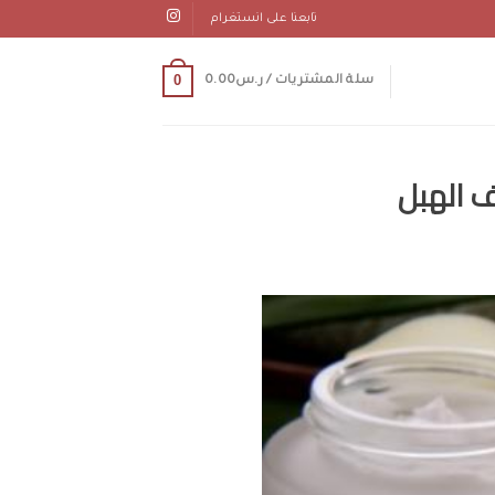
تابعنا على انستغرام
0
سلة المشتريات /
ر.س
0.00
ف الهبل