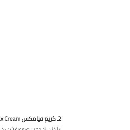
2. كريم فيامكس Viamax Cream لزيادة الرغبة الجنسية:
إذا كنت تواجهين صعوبة شديدة أ