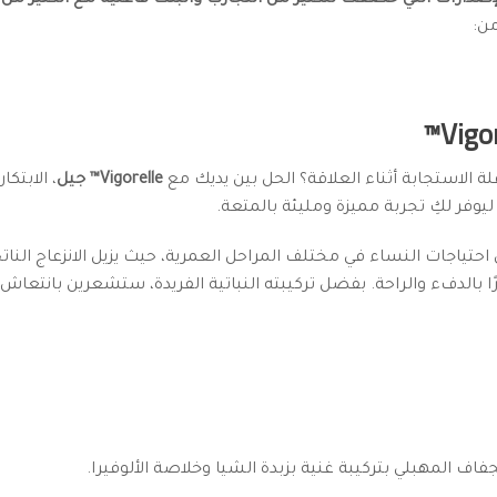
صدارات التي خضعت للكثير من التجارب وأثبتت فاعلية مع الكثير من ا
من:
 الاستجابة أثناء العلاقة؟ الحل بين يديك مع
Vigorelle™ جيل
، الابتك
يوفر لكِ تجربة مميزة ومليئة بالمتعة.
احتياجات النساء في مختلف المراحل العمرية، حيث يزيل الانزعاج الناتج
بالدفء والراحة. بفضل تركيبته النباتية الفريدة، ستشعرين بانتعاش
لجفاف المهبلي بتركيبة غنية بزبدة الشيا وخلاصة الألوفيرا.