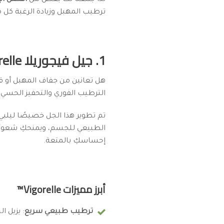
لذا جمعنا لك بعض من
أفضل الإ
ترطيب المهبل وزيادة الرغبة كل 
1. جيل فيجوريلا Vigorelle™
هل تعانين من جفاف المهبل أو قلة
الترطيب الفوري والتحفيز الحسي ل
تم تطوير هذا الجل خصيصًا ليلبي 
الطبيعي للجسم، ويمنحكِ شعورًا 
إحساسكِ بالمتعة.
أبرز مميزات Vigorelle™
ترطيب طبيعي سريع
: يزيل ا