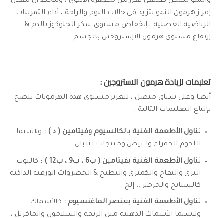
والنمو بشكل طبيعى يعزز من مظهره الأنثوى ، ويلاحظ أن معدل
إفراز هرمون النمو يتزايد فى حالات النوم والراحة ، أداء التمرينات
الرياضية العضلية ، إنخفاض مستوى سكر الجلوكوز بالدم &
إرتفاع مستوى هرمون الأإستروجين بالجسم .
تعليمات لزيادة هرمون الاستروجين :
أيضا وعلى سياق متصل ، لتعزيز مستوى هذه الهرمونات ينصح
بإتباع التعليمات التالية ..
تناول الأطعمة الغنية بالكالسيوم وفيتامين ( د ) :
ولاسيما
اللحوم الحمراء والبيض ومنتجات الألبان .
تناول الأطعمة الغنية بفيتامين ( ب6 ، ب9 ، ب12 ) :
كالتوت
البرى والتفاح والكمثرى والبطيخ & الخضروات الورقية الداكنة
كالسبانخ والجرجير .. إلخ .
تناول الأطعمة الغنية بعنصر الماغنسيوم :
كالأسماك
ولاسيما الأسماك الدهنية مثل الرنجة والسلامون والماكريل ،