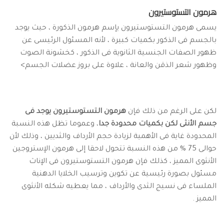
هرمون التستوستيرون
يسمى هرمون التستوستيرون يإسم هرمون الذكورة ، حيث يوجد
بالجسم فى الذكور بكميات كبيرة ، لأنه المسئول الرئيسى عن
ظهور الصفات الجنسية الثانوية فى الذكور ، كخشونة الصوت
وظهور شعر الذقن والعانة ، علاوة على بروز عضلات الجسم>
لكن على الرغم من ذلك فإن
هرمون التستوستيرون يوجد فى
جسم الأنثى لكن بكميات محدودة جدا
، وعموما تظل هذه النسبة
المحدودة غاية فى الأهمية لزيادة حجم الأرداف والثديين ، وذلك لأن
حوالى 75 % من هذه النسبة تتحول لاحقا إلى هرمون الإستروجين
الأنثوى المميز ، كذلك فإن هرمون التستوستيرون فى الإناث
مسئول بصورة رئيسية عن تكوين وترسيب الخلايا الدهنية
الملساء فى نسيج الثدى والأرداف ، مما يعطيه شكله الأنثوى
المميز .