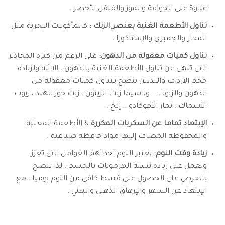
علاوة على الجوافة والموز والفلفل الأخضر .
تناول الأطعمة الغنية بعنصر الزنك :
كالمأكولات البحرية مثل
المحار والجمبرى والإستاكوزا .
تناول كميات معقولة من الدهون:
على الرغم من كثرة المحاذير
التى تنهى عن تناول الأطعمة الغنية بالدهون ، إلا أنه ولزيادة
حجم الأرداف والثديين ينصح بتناول كميات معقولة من
الدهون والزيوت .. ولاسيما زيت الزيتون ، زيت جوز الهند ، زيوت
الأسماك ، ثمار الأفوكادو .. إلخ .
الإبتعاد تماما عن السكريات المكررة
& الأطعمة المعلبة
والمحفوظة المضاف إليها مواد حافظة صناعية .
زيادة وقت النوم:
يعتبر النوم أحد أهم العوامل التى تعزز
وتعمل على زيادة نسبة الهرمونات بالجسم ، لذا ينصح
بالحرص على الحصول على قسط كافى من النوم يوميا ، مع
الإبتعاد عن السهر والإرهاق الذهني والبدني .