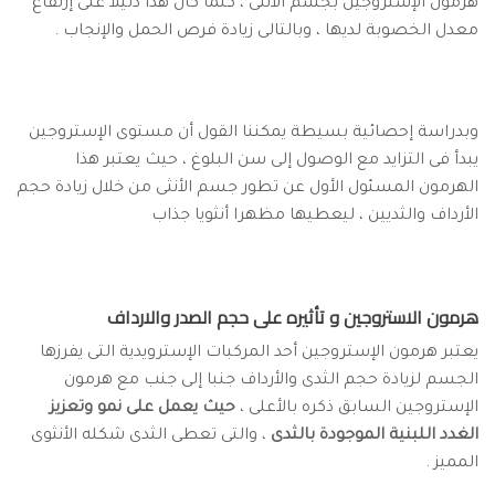
هرمون الإستروجين بجسم الأنثى ، كلما كان هذا دليلا على إرتفاع
معدل الخصوبة لديها ، وبالتالى زيادة فرص الحمل والإنجاب .
وبدراسة إحصائية بسيطة يمكننا القول أن مستوى الإستروجين
يبدأ فى التزايد مع الوصول إلى سن البلوغ ، حيث يعتبر هذا
الهرمون المسئول الأول عن تطور جسم الأنثى من خلال زيادة حجم
الأرداف والثديين ، ليعطيها مظهرا أنثويا جذاب
هرمون الاستروجين و تأثيره على حجم الصدر والارداف
يعتبر هرمون الإستروجين أحد المركبات الإسترويدية التى يفرزها
الجسم لزيادة حجم الثدى والأرداف جنبا إلى جنب مع هرمون
الإستروجين السابق ذكره بالأعلى ،
حيث يعمل على نمو وتعزيز
الغدد اللبنية الموجودة بالثدى
، والتى تعطى الثدى شكله الأنثوى
المميز .