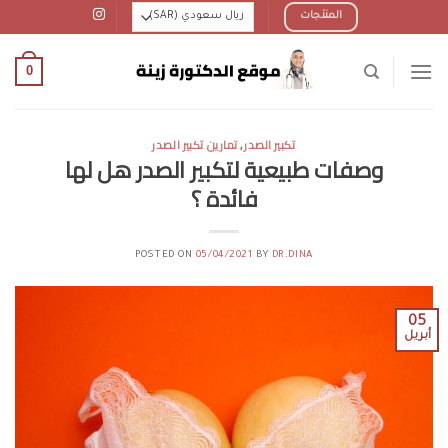
Ski
المنتجات
t
conten
0
تكبير الصدر
,
تمارين تكبير الصدر
وصفات طبيعية لتكبير الصدر هل لها
فائدة ؟
POSTED ON
05/04/2021
BY
DR.DINA
05
أبريل