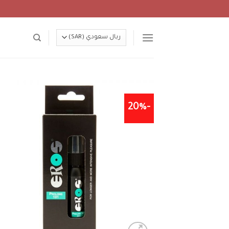
Ski
t
conten
-20%