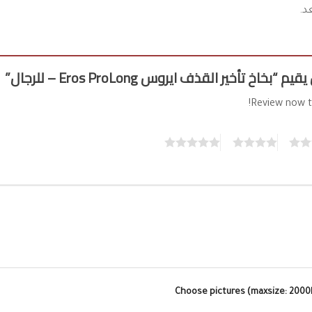
د.
خاخ تأخير القذف ايروس Eros ProLong – للرجال”
Review now t
5
4
3
Choose pictures (maxsize: 2000kB