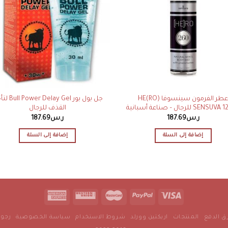
عطر الفرمون سينسوفا HE(RO)
جل بول بور  Delay Gel
SEN للرجال – صناعة أسبانية
القذف للرجال
ر.س
187.69
ر.س
187.69
إضافة إلى السلة
إضافة إلى السلة
 الدفع
المنتجات
اريكتين وورلد
شروط الاستخدام
سياسة الخصوصية
رجول