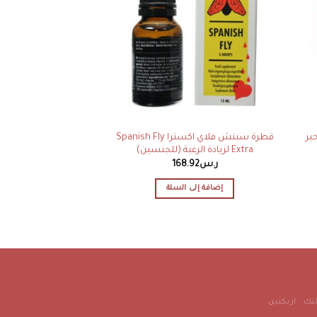
Bull Power لتأخير
قطرة سبنش فلاي اكسترا Spanish Fly
Extra لزيادة الرغبة (للجنسين)
الانتصاب والاداء ا
ر.س
168.92
ر.س
206.50
ر
إضافة إلى السلة
إضافة إلى 
تك
اريكتين