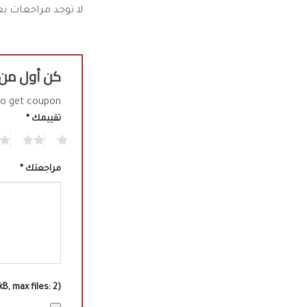
لا توجد مراجعات بع
كن أول من يقيم “ب
o get coupon!
تقييمك
*
2
1
مراجعتك
*
, max files: 2)