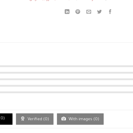
(
0
)
Verified (
0
)
With images (
0
)