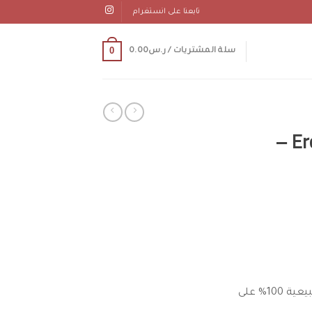
تابعنا على انستغرام
0
سلة المشتريات /
ر.س
0.00
بخاخ تأخير القذف ايروس Eros ProLong –
يوفر بخاخ ايروس لتأخير القذف Eros Pro Long 101 بتركيبة طبيعية 100% على