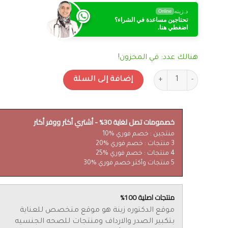
د.زينه
Online
تحتاجين مساعدة في الشراء؟
اضغطي هنا.
هنالك عدد: في المخزون!
كمية بخاخ تأخير القذف ايروس Eros ProLong - للرجال
إضافة إلى السلة
خصمومات تصل لغاية 30% - أشتري أكثر ووفر أكثر
منتجين : خصم فوري %10
3 منتجات : خصم فوري %20
4 منتجات : خصم فوري %25
5 منتجات وأكثر خصم فوري %30
منتجات اصلية 100%
موقع الدكتوره زينة هو موقع متخصص للعناية
بتكبير الصدر والارداف ومنتجات للصحه الجنسيه