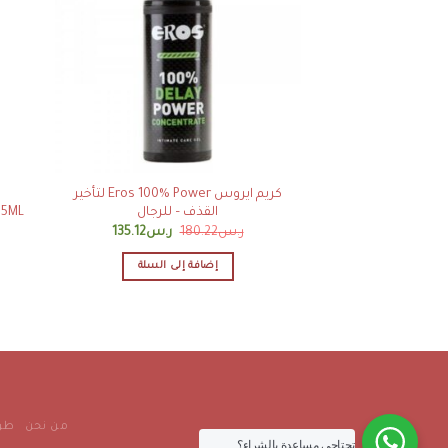
كريم ايروس Eros 100% Power لتأخير
القذف – للرجال
SUVA 125ML
ر.س
180.22
ر.س
135.12
إضافة إلى السلة
من نحن
طرق
تحتاجي مساعدة بالشراء؟