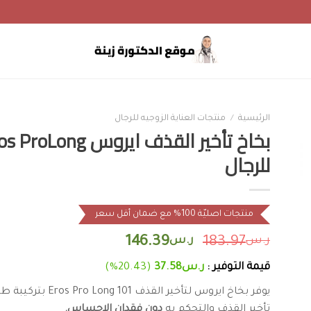
الرئيسية
/
منتجات العناية الزوجيه للرجال
للرجال
منتجات اصليّة 100% مع ضمان أقل سعر
ر.س
183.97
ر.س
146.39
قيمة التوفير :
ر.س
37.58
(20.43%)
تأخير القذف والتحكم به
دون فقدان الاحساس.