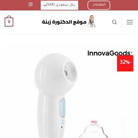
Ski
المنتجات
t
conten
0
-32%