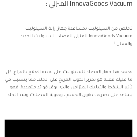
InnovaGoods Vacuum المنزلي :
تخلص من السيلوليت بمساعدة جهاز إزالة السيلوليت
InnovaGoods Vacuum المنزلي المضاد للسيلوليت الجديد
والفعال !
يعتمد هذا جهاز المضاد للسيلوليت على تقنية العلاج بالفراغ, كل
ما عليك فعله هو تمرير الكوب المريح على الجلد، مما يتسبب في
تأثير الشفط والتدليك المتزامن والذي يوفر فوائد متعددة. فهو
يساعد على تصريف دهون الجسم ، وتقوية العضلات وشد الجلد.