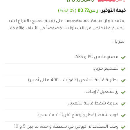
ر.س
251.55
ر.س
170.83
قيمة التوفير :
ر.س
80.72
(32.09%)
يعتمد جهاز InnovaGoods Vauum على تقنية العلاج بالفراغ لشد
الجسم والتخلص من السيلوليت خصوصاً في الأرداف والأفخاذ.
المزايا :
مصنوعة من PC و ABS.
تصميم مريح.
بطارية قابلة للشحن (3 فولت – 400 مللي أمبير).
زر تشغيل / إيقاف.
سرعة شفط قابلة للتعديل.
كوب شفط (قطر وارتفاع تقريبًا: 7 × 7 سم).
وقت الاستخدام اليومي في منطقة واحدة: ما بين 5 و 10