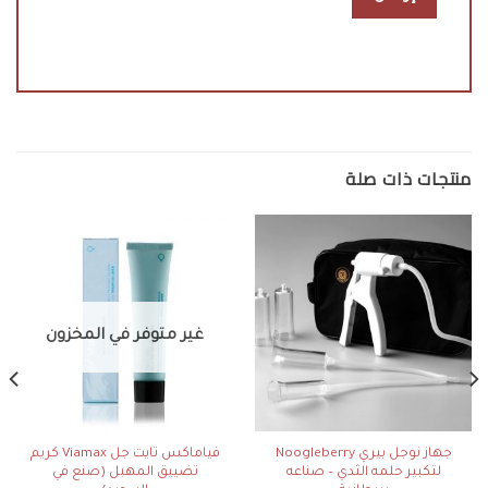
منتجات ذات صلة
غير متوفر في المخزون
جهاز نوجل بيري Noogleberry
فياماكس تايت جل Viamax كريم
لتكبير حلمه الثدي – صناعه
تضييق المهبل (صنع في