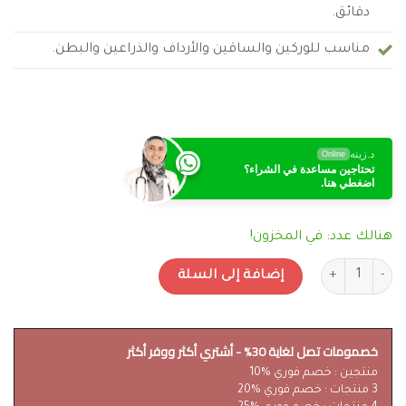
دقائق.
مناسب للوركين والساقين والأرداف والذراعين والبطن.
د.زينه
Online
تحتاجين مساعدة في الشراء؟
اضغطي هنا.
هنالك عدد: في المخزون!
كمية جهاز إزالة السيلوليت InnovaGoods Vacuum المنزلي - صناعة اسبانية
إضافة إلى السلة
خصمومات تصل لغاية 30% - أشتري أكثر ووفر أكثر
منتجين : خصم فوري %10
3 منتجات : خصم فوري %20