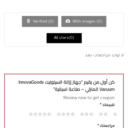
تم
2
من
التقييم
5
1
من
5
Verified (
0
)
With images (
0
)
All stars(
0
)
لا توجد مراجعات بعد.
كن أول من يقيم “جهاز إزالة السيلوليت InnovaGoods
Vacuum المنزلي – صناعة اسبانية”
Review now to get coupon!
تقييمك
*
5
4
3
2
1
مراجعتك
*