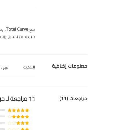
مع
Total Curve
، ي
جسم متناسق وجذاب،
معلومات إضافية
الكميه
عبوه 
11 مراجعة لـ
حبوب 
مراجعات (11)
تم التقييم
5
من 5
تم التقييم
4
من 5
تم