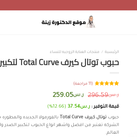
الرئيسية
/
منتجات العناية الزوجيه للنساء
حبوب توتال كيرف Total Curve لتكبير الصدر
(
11
مراجعة)
11
تم التقييم
ر.س
296.59
ر.س
259.05
بـ
4.73
من
5 بناءً على
تقييم
قيمة التوفير :
ر.س
37.54
(12.66%)
عميل
حبوب
توتال كيرف Total Curve
بالفورمولا الجديده والمطوره ح
الشركه تعتبر من افضل واشهر انواع الحبوب لتكبير الصدر وا
العالم.