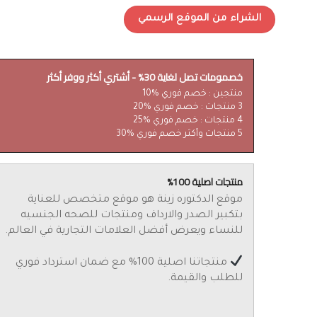
الشراء من الموقع الرسمي
خصمومات تصل لغاية 30% - أشتري أكثر ووفر أكثر
منتجين : خصم فوري %10
3 منتجات : خصم فوري %20
4 منتجات : خصم فوري %25
5 منتجات وأكثر خصم فوري %30
منتجات اصلية 100%
موقع الدكتوره زينة هو موقع متخصص للعناية
بتكبير الصدر والارداف ومنتجات للصحه الجنسيه
للنساء ويعرض أفضل العلامات التجارية في العالم.
منتجاتنا اصلية 100% مع ضمان استرداد فوري
للطلب والقيمة.