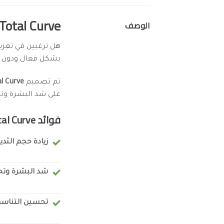
Total Curve – الحل الطبيعي لتكبير الثديين وشد الجسم
الوصف
هل ترغبين في تعزي
بشكل فعال ودون ال
تم تصميم
l Curve
على شد البشرة وتحس
فوائد Total Curve
زيادة حجم الث
شد البشرة وت
تحسين التناس