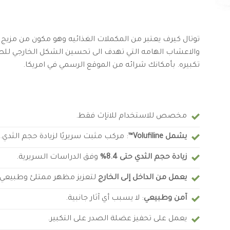
توتال كيرف يعتبر من المكملات الغذائيه وهو مكون من مزيج
والاعشاب الهامه التي تهدف الى تحسين الشكل الخارجي للص
تكبيره. بأمكانك شرائه من الموقع الرسمي في امريكا.
مخصص للاستخدام للانإث فقط.
يشمل Volufiline™
: مركب مثبت سريريًا لزيادة حجم الثدي.
زيادة حجم الثدي حتى 8.4%
وفق الدراسات السريرية.
يعمل من الداخل إلى الخارج
لتعزيز مظهر ممتلئ وطبيعي.
آمن وطبيعي
: لا يسبب أي آثار جانبية.
يعمل على تحفيز عضلة الصدر على التكبير.