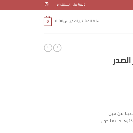
تابعنا على انستغرام
0
سلة المشتريات /
ر.س
0.00
ديثا من قبل
كثرها مبيعا حول