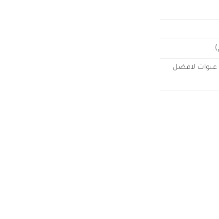
نصح باستخدام الكورس العلاجي مكون من 3 عبوات او 6 عبوات لافضل