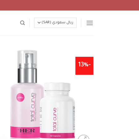
Ski
t
conten
-13%