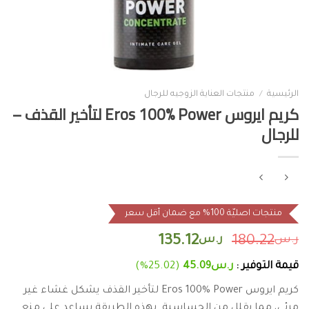
الرئيسية
/
منتجات العناية الزوجيه للرجال
كريم ايروس Eros 100% Power لتأخير القذف –
للرجال
منتجات اصليّة 100% مع ضمان أقل سعر
ر.س
180.22
ر.س
135.12
قيمة التوفير :
ر.س
45.09
(25.02%)
كريم ايروس Eros 100% Power لتأخير القذف يشكل غشاء غير
مرئي، مما يقلل من الحساسية. بهذه الطريقة يساعد على منع