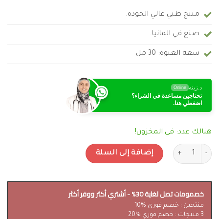
منتج طبي عالي الجودة.
صنع في المانيا.
سعة العبوة: 30 مل
د.زينه
Online
تحتاجين مساعدة في الشراء؟
اضغطي هنا.
هنالك عدد: في المخزون!
كمية كريم ايروس Eros 100% Power لتأخير القذف - للرجال
إضافة إلى السلة
خصمومات تصل لغاية 30% - أشتري أكثر ووفر أكثر
منتجين : خصم فوري %10
3 منتجات : خصم فوري %20