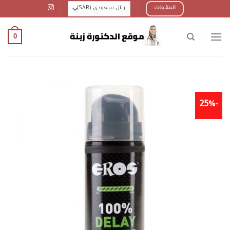
Ski
المنتجات
t
conten
0
-25%