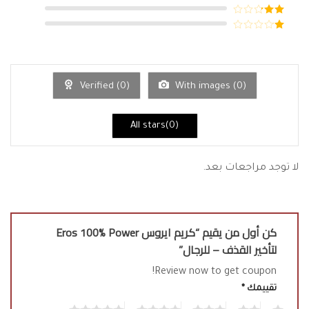
4
من 5
تم
التقييم
3
تم
من 5
التقييم
تم
2
من
التقييم
5
1
من
5
Verified (
0
)
With images (
0
)
All stars(
0
)
لا توجد مراجعات بعد.
كن أول من يقيم “كريم ايروس Eros 100% Power
لتأخير القذف – للرجال”
Review now to get coupon!
تقييمك
*