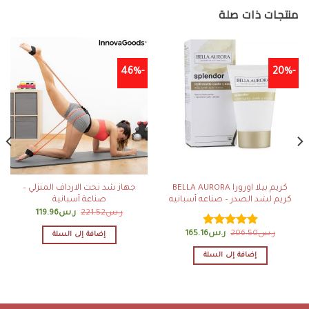
منتجات ذات صلة
-46%
-20%
كريم بيلا اورورا BELLA AURORA
جهاز شد نحت الارداف المنزلي –
كريم لشد الصدر – صناعه أسبانيه
صناعة أسبانية
ر.س
221.52
ر.س
119.96
ر.س
206.50
ر.س
165.16
تم التقييم
إضافة إلى السلة
4.79
من 5
إضافة إلى السلة