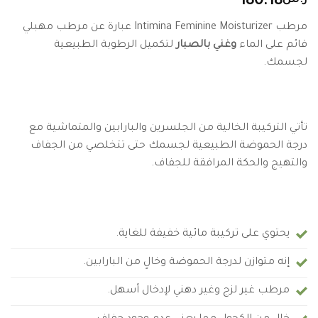
ر.س
180.18
مرطب Intimina Feminine Moisturizer عبارة عن مرطب مهبلي
قائم على الماء
وغني بالصبار
لتكميل الرطوبة الطبيعية
لجسمك.
تأتي التركيبة الخالية من الجلسرين والبارابين والمتماشية مع
درجة الحموضة الطبيعية لجسمك حتى تتخلصي من الجفاف
والتهيج والحكة المرافقة للجفاف.
يحتوي على تركيبة مائية خفيفة للغاية.
إنه متوازن لدرجة الحموضة وخالٍ من البارابين.
مرطب غير لزج وغير دهني لإدخال أسهل.