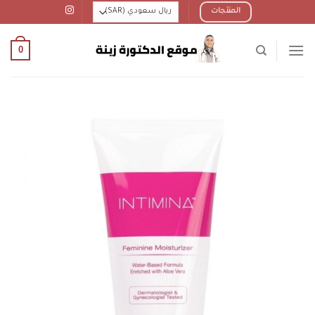
Ski
المنتجات
t
conten
0