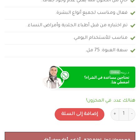
خالٍ من الكحول مما يعني عدم وجود جفاف.
فعال ومناسب لجميع أنواع البشرة.
تم اختباره من قبل أطباء الجلدية وأمراض النساء.
مناسب للأستخدام اليومي.
سعة العبوة: 75 مل.
د.زينه
Online
تحتاجين مساعدة في الشراء؟
اضغطي هنا.
هنالك عدد: في المخزون!
كمية كريم Intimina Feminine Moisturizer لترطيب المهبل - للنساء
إضافة إلى السلة