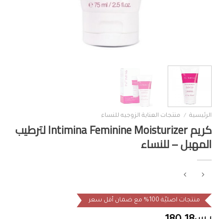
الرئيسية
/
منتجات العناية الزوجيه للنساء
كريم Intimina Feminine Moisturizer لترطيب
المهبل – للنساء
منتجات اصليّة 100% مع ضمان أقل سعر