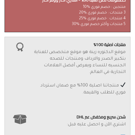
خصمومات تصل لغاية 30% - أشتري أكثر ووفر أكثر
منتجين : خصم فوري %10
3 منتجات : خصم فوري %20
4 منتجات : خصم فوري %25
5 منتجات وأكثر خصم فوري %30
منتجات اصلية 100%
موقع الدكتوره زينة هو موقع متخصص للعناية
بتكبير الصدر والارداف ومنتجات للصحه
الجنسيه للنساء ويعرض أفضل العلامات
التجارية في العالم.
منتجاتنا اصلية 100% مع ضمان استرداد
فوري للطلب والقيمة.
شحن سريع ومخفض عبر DHL
اشتري الآن و احصل عليه قبل: