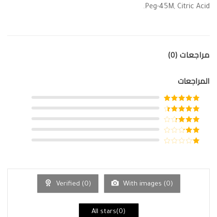
Peg-45M, Citric Acid.
مراجعات (0)
المراجعات
تم التقييم
5
من 5
تم التقييم
4
من 5
تم
التقييم
3
تم
من 5
التقييم
تم
2
من
التقييم
5
1
من
5
Verified (
0
)
With images (
0
)
All stars(
0
)