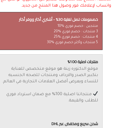
واتساب لإعلامك فور وصول هذا المنتج من جديد.
خصمومات تصل لغاية 30% - أشتري أكثر ووفر أكثر
منتجين : خصم فوري %10
3 منتجات : خصم فوري %20
4 منتجات : خصم فوري %25
5 منتجات وأكثر خصم فوري %30
منتجات اصلية 100%
موقع الدكتوره زينة هو موقع متخصص للعناية
بتكبير الصدر والارداف ومنتجات للصحه الجنسيه
للنساء ويعرض أفضل العلامات التجارية في العالم.
منتجاتنا اصلية 100% مع ضمان استرداد فوري
للطلب والقيمة.
شحن سريع ومخفض عبر DHL