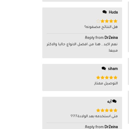
Huda
تم
هل النتائج مضمونه؟
التقييم
4
من 5
:
Reply from
DrZeina
نعم اكيد , هذا من افضل الانواع حاليا والاكثر
مبيعا.
siham
تم التقييم
التوصيل ممتاز
5
من 5
أيه
تم التقييم
متى استخدمه بعد الولادة؟؟؟؟
5
من 5
:
Reply from
DrZeina