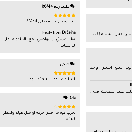
ب.
طلب رقم 88744
تم التقييم
متى يوصل؟؟ رقم طلبي 88744
5
من 5
:
Reply from
DrZeina
بس احس بالشد مؤقت
اهلا عزيزتي , تواصلي مع المندوبه على
الواتساب.
ضحى
نوع شنو احسن واحد
تم التقييم
السلام عليكم استلمته اليوم
5
من 5
:
R
طلب عليه بنصحك فيه ,
Ola
تم
بجرب فيه ما احس حرقه او مثل هيك وانتظر
التقييم
4
النتائج
من 5