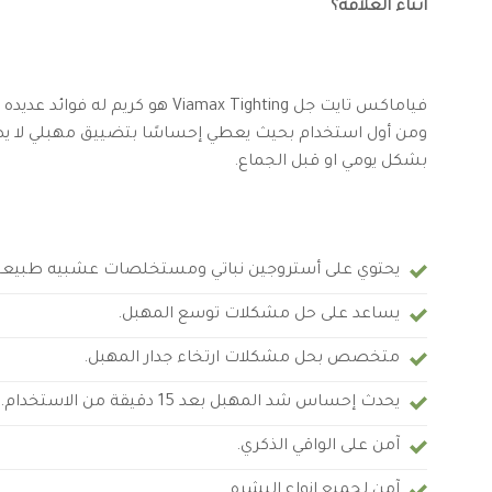
أثناء العلاقة؟
فياماكس تايت جل Viamax Tighting هو كريم ل
ومن أول استخدام بحيث يعطي إحساسًا بتضييق مهبلي لا يص
بشكل يومي او قبل الجماع.
يحتوي على أستروجين نباتي ومستخلصات عشبيه طبيعي
يساعد على حل مشكلات توسع المهبل.
متخصص بحل مشكلات ارتخاء جدار المهبل.
يحدث إحساس شد المهبل بعد 15 دقيقة من الاستخدام.
آمن على الواقي الذكري.
آمن لجميع انواع البشره.