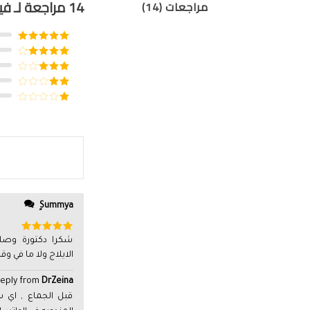
14 مراجعة لـ
فياماك
مراجعات (14)
تم التقييم
5
من 5
تم التقييم
4
من 5
تم
التقييم
تم
3
من 5
التقييم
تم
2
التقييم
من
1
5
من
5
ٍSummya
تم التقييم
شكرا دكتورة وصل
5
من 5
الايلاج ولا ما في و
eply from
DrZeina
قبل الجماع , اي 