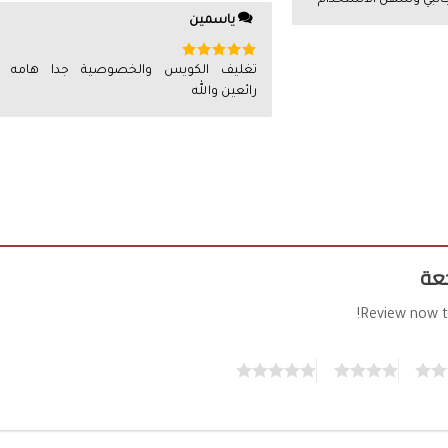
جانبي وسهل الاستخدام
ياسمين
تم التقييم
تغليف الكويس والخصوصية جدا هامه
5
من 5
رائعين والله
جعة
Review now t
5
4
3