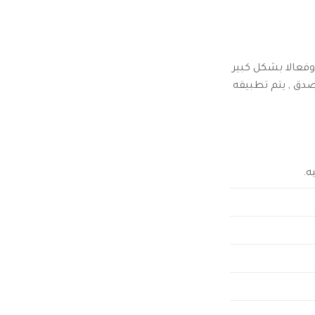
ه فوائد عديده وفعالا بشكل كبير
دق , يتم تطبيقه
ه.