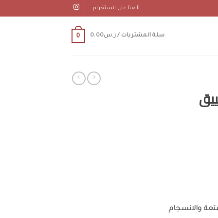
تابعنا على انستغرام
0
سلة المشتريات /
ر.س
0.00
ريم تضييق
تعة والانسجام