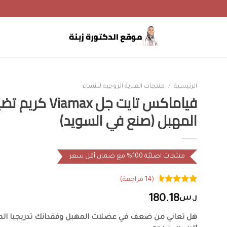
الرئيسية
/
منتجات العناية الزوجيه للنساء
فياماكس تايت جل Viamax ك
المهبل (صنع في السويد)
منتجات اصليّة 100% مع ضمان أقل سعر
(
14
مراجعة)
14
تم التقييم
ر.س
180.18
بـ
4.57
من
5 بناءً على
تقييم
هل تعاني من
ضعف في عضلات المهبل وفقدانك تدريجيا
الم
عميل