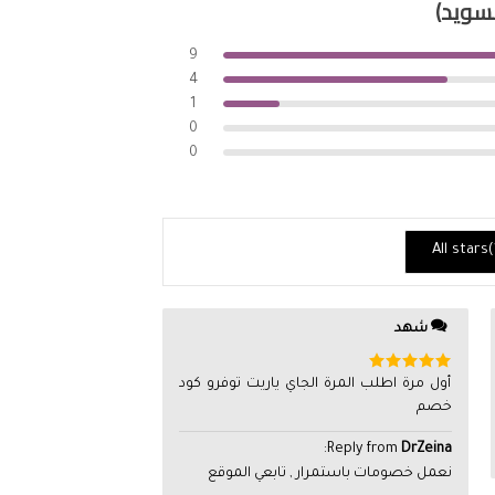
9
4
1
0
0
All stars(
شهد
تم التقييم
أول مرة اطلب المرة الجاي ياريت توفرو كود
5
من 5
خصم
:
Reply from
DrZeina
نعمل خصومات باستمرار , تابعي الموقع