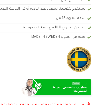
يستخدم لتضييق المهبل بعد الولاده أو في الحالات الطبي
سعه العبوه 15 مل.
الشحن السريع
DHL
مع حفظ الخصوصيه.
صنع في السويد MADE IN SWEDEN
د.زينه
Online
تحتاجين مساعدة في الشراء؟
اضغطي هنا.
للأسف: المنتج نفذ منذ وقت قصير من المخزون. تواصل مع ف