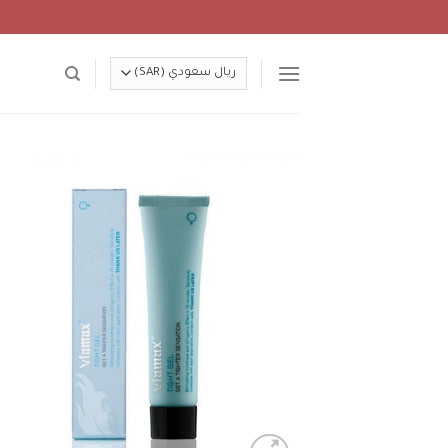
Ski
t
conten