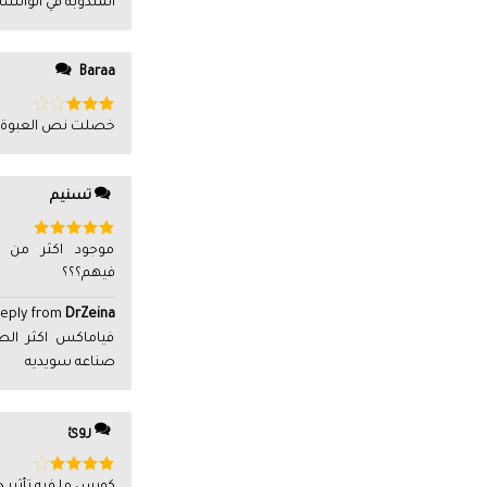
المندوبه في الواتسا
Baraa
تم
خصلت نص العبوة 
التقييم
3
من
5
تسنيم
تم التقييم
موجود اكثر من 
5
من 5
فيهم؟؟؟
eply from
DrZeina
فياماكس اكثر ال
صناعه سويديه
روئ
تم