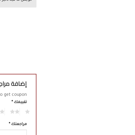
كويس ما فيه تأثير 
التقييم
4
من 5
إضافة مرا
o get coupon!
تقييمك
*
2
1
مراجعتك
*