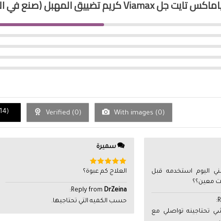
س تايت جل Viamax كريم تضييق المهبل (صنع في السويد)
14
)
Verified (
0
)
With images (
0
)
سميرة
تم التقييم
ني اليوم استخدمه قبل
العلاج كم عبوة؟
5
من 5
قت معين؟؟
:
Reply from
DrZeina
:
R
حسب الكميه التي تحتاجيها.
شي تحتاجينه تواصلي مع