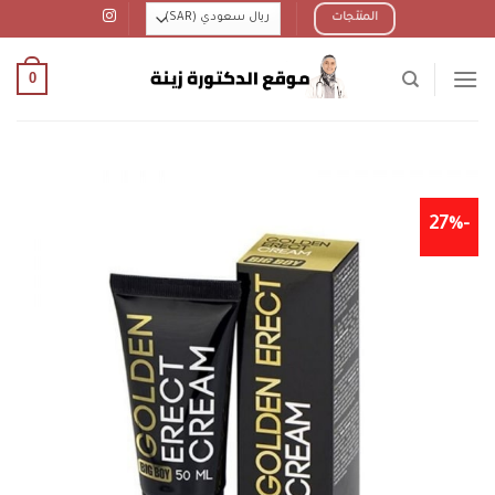
Ski
المنتجات
t
conten
0
-27%