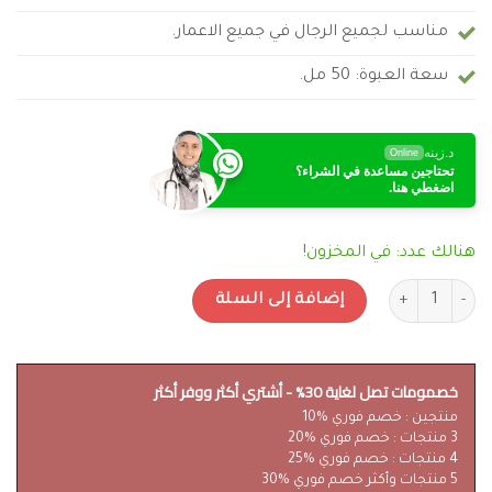
مناسب لجميع الرجال في جميع الاعمار.
سعة العبوة: 50 مل.
د.زينه
Online
تحتاجين مساعدة في الشراء؟
اضغطي هنا.
هنالك عدد: في المخزون!
كمية بيغ بوي Big Boy Golden Erect كريم لتقوية الانتصاب للرجال
إضافة إلى السلة
خصمومات تصل لغاية 30% - أشتري أكثر ووفر أكثر
منتجين : خصم فوري %10
3 منتجات : خصم فوري %20
4 منتجات : خصم فوري %25
5 منتجات وأكثر خصم فوري %30