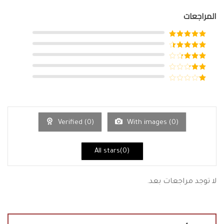
المراجعات
تم التقييم
5
من 5
تم التقييم
4
من 5
تم
التقييم
3
تم
من 5
التقييم
تم
2
من
التقييم
5
1
من
5
Verified (
0
)
With images (
0
)
All stars(
0
)
لا توجد مراجعات بعد.