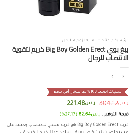
الرئيسية
/
منتجات العناية الزوجيه للرجال
بيغ بوي Big Boy Golden Erect كريم لتقوية
الانتصاب للرجال
منتجات اصليّة 100% مع ضمان أقل سعر
ر.س
304.12
ر.س
221.48
قيمة التوفير :
ر.س
82.64
(27.17%)
كريم Big Boy Golden Erect هو كريم مغذي للانتصاب يعتمد على
مستخلصات نباتية طبيعية. يساعد هذا الكريم الفريد في