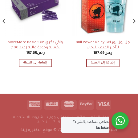
جل بول بور Bull Power Delay Gel
واقي ذكري MoreMore Basic Skin
لتأخير القذف للرجال
بخمالة وجودة عالية (عدد 100)
ر.س
187.69
ر.س
157.65
إضافة إلى السلة
إضافة إلى السلة
من نحن
طرق الدفع
المنتجات
اريكتين وورلد
شروط الاستخدام
تحتاجي مساعدة بالشراء؟
سياسة الخصوصية
رجولتك
اريكتين
اضغط هنا
جميع الحقوق محفوظه 2016-2022 © موقع الدكتوره زينة