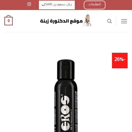
Ski
المنتجات
t
conten
0
-26%