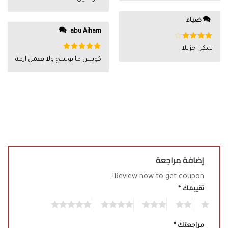
ضياء
abu Aiham
تم
شكرا جزيلا
التقييم
4
تم التقييم
كويس ما يوسخ ولا يعمل ازمة
من 5
5
من 5
إضافة مراجعة
Review now to get coupon!
تقييمك
*
5
4
3
2
1
مراجعتك
*