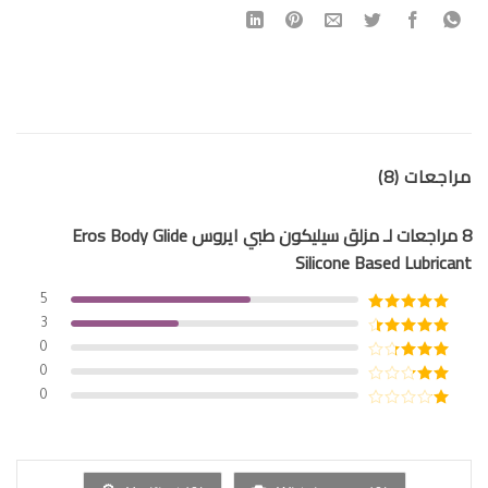
مراجعات (8)
8 مراجعات لـ
مزلق سيليكون طبي ايروس Eros Body Glide
Silicone Based Lubricant
5
تم التقييم
5
3
من 5
تم التقييم
0
4
من 5
تم
0
التقييم
3
تم
0
من 5
التقييم
تم
2
من
التقييم
5
1
من
5