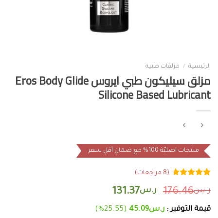
الرئيسية
/
مزلقات طبيه
مزلق سيليكون طبي ايروس Eros Body Glide
Silicone Based Lubricant
منتجات اصليّة 100% مع ضمان أقل سعر
(
8
مراجعات)
8
تم التقييم
ر.س
176.46
ر.س
131.37
بـ
4.63
من
5 بناءً على
تقييم
قيمة التوفير :
ر.س
45.09
(25.55%)
عملاء