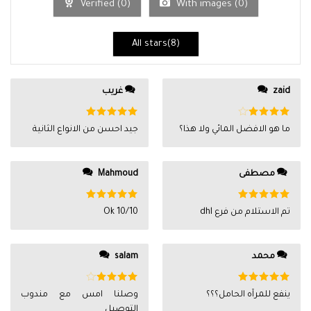
Verified (
0
)
With images (
0
)
All stars(
8
)
zaid
غريب
تم
تم التقييم
ما هو الافضل المائي ولا هذا؟
جيد احسن من الانواع الثانية
التقييم
4
5
من 5
من 5
مصطفى
Mahmoud
تم التقييم
تم التقييم
تم الاستلام من فرع dhl
Ok 10/10
5
من 5
5
من 5
محمد
salam
تم التقييم
تم
ينفع للمرآه الحامل؟؟؟
وصلنا امس مع مندوب
5
من 5
التقييم
4
التوصيل
من 5