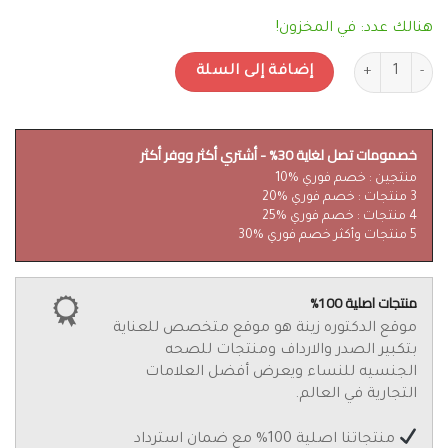
هنالك عدد: في المخزون!
كمية مزلق سيليكون طبي ايروس Eros Body Glide Silicone Based Lubricant
إضافة إلى السلة
خصمومات تصل لغاية 30% - أشتري أكثر ووفر أكثر
منتجين : خصم فوري %10
3 منتجات : خصم فوري %20
4 منتجات : خصم فوري %25
5 منتجات وأكثر خصم فوري %30
منتجات اصلية 100%
موقع الدكتوره زينة هو موقع متخصص للعناية
بتكبير الصدر والارداف ومنتجات للصحه
الجنسيه للنساء ويعرض أفضل العلامات
التجارية في العالم.
منتجاتنا اصلية 100% مع ضمان استرداد