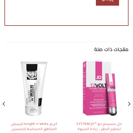
منتجات ذات صلة
جل سيستم جو ™SYSTEM JO
كريم bright’n’white لتبييض
لتحفيز البظر – زيادة النشوة
المناطق الحساسة للجنسين