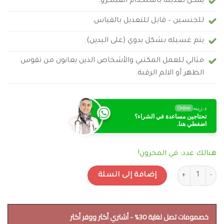
يمكن تعديله باستخدام الفيلكرو.
للجنسين – قابل للتعديل بالقياس.
يتم غسيله بشكل يدوي (على اليدين).
مثالي للعمل المكتبي والأشخاص الذين يعانون من تقوس
الظهر أو الالم الرقبة.
د.زينه
Online
تحتاجين مساعدة في الشراء؟
اضغطي هنا.
هنالك عدد: في المخزون!
كمية مشد تصحيح الظهر الاسباني InnovaGoods Posture Corrector Pro القابل للتعديل
إضافة إلى السلة
خصمومات تصل لغاية 30% - أشتري أكثر ووفر أكثر