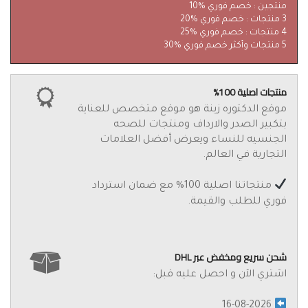
منتجين : خصم فوري %10
3 منتجات : خصم فوري %20
4 منتجات : خصم فوري %25
5 منتجات وأكثر خصم فوري %30
منتجات اصلية 100%
موقع الدكتوره زينة هو موقع متخصص للعناية
بتكبير الصدر والارداف ومنتجات للصحه
الجنسيه للنساء ويعرض أفضل العلامات
التجارية في العالم.
منتجاتنا اصلية 100% مع ضمان استرداد
فوري للطلب والقيمة.
شحن سريع ومخفض عبر DHL
اشتري الآن و احصل عليه قبل:
16-08-2026