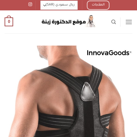
Ski
المنتجات
t
conten
0