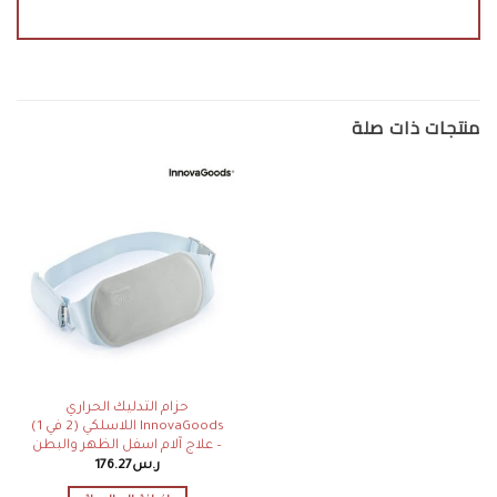
منتجات ذات صلة
حزام التدليك الحراري
InnovaGoods اللاسلكي (2 في 1)
– علاج آلام اسفل الظهر والبطن
ر.س
176.27