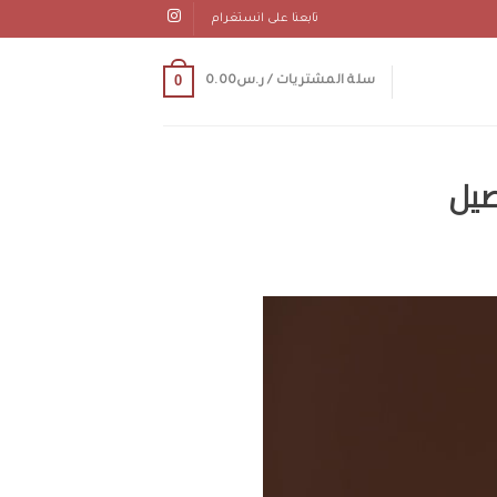
تابعنا على انستغرام
0
سلة المشتريات /
ر.س
0.00
صيل