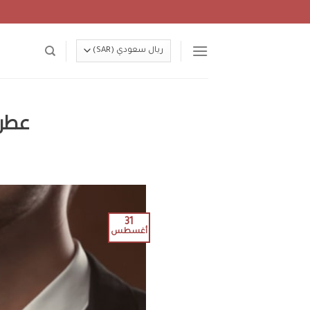
Ski
t
conten
عطر 
31
أغسطس