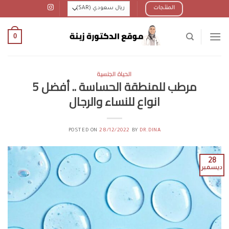
Ski
المنتجات
t
conten
0
الحياة الجنسية
مرطب للمنطقة الحساسة .. أفضل 5
انواع للنساء والرجال
POSTED ON
28/12/2022
BY
DR.DINA
28
ديسمبر