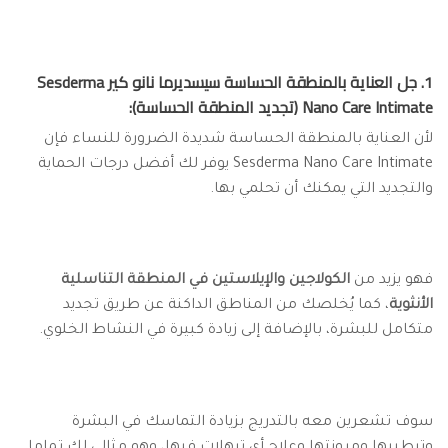
1. جل العناية بالمنطقة الحساسة سيسديرما نانو كير Sesderma
Nano Care Intimate (تجديد المنطقة الحساسة):
لأن العناية بالمنطقة الحساسة شديدة الضرورة للنساء فإن
Sesderma Nano Care Intimate يوفر لك أفضل درجات الحماية
والتجديد التي يمكنك أن تحلمي بها.
فهو يزيد من
الكولاجين والإيلاستين في المنطقة التناسلية
الأنثوية
، كما يُخلصك من المناطق الداكنة عن طريق تجديد
متكامل للبشرة، بالإضافة إلى زيادة كبيرة في النشاط الخلوي.
سوف تشعرين معه بالتدريج بزيادة التماسك في البشرة
وترطيبها ومرونتها وعلاج أي ترهلات فيها، وهو مثالي لك تماما