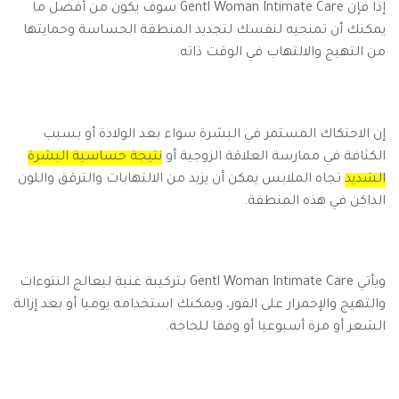
إذا فإن Gentl Woman Intimate Care سوف يكون من أفضل ما
يمكنك أن تمنحيه لنفسك لتجديد المنطقة الحساسة وحمايتها
من التهيج والالتهاب في الوقت ذاته.
إن الاحتكاك المستمر في البشرة سواء بعد الولادة أو بسبب
الكثافة في ممارسة العلاقة الزوجية أو
نتيجة حساسية البشرة
الشديد
تجاه الملابس يمكن أن يزيد من الالتهابات والترقق واللون
الداكن في هذه المنطقة.
ويأتي Gentl Woman Intimate Care بتركيبة غنية ليعالج النتوءات
والتهيج والإحمرار على الفور، ويمكنك استخدامه يوميا أو بعد إزالة
الشعر أو مرة أسبوعيا أو وفقا للحاجة.