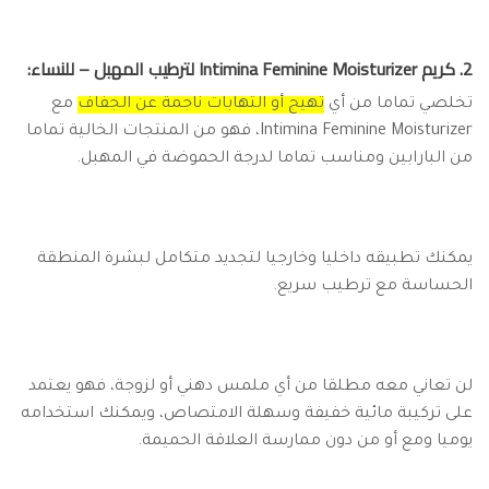
2. كريم Intimina Feminine Moisturizer لترطيب المهبل – للنساء:
تخلصي تماما من أي
تهيج أو التهابات ناجمة عن الجفاف
مع
Intimina Feminine Moisturizer، فهو من المنتجات الخالية تماما
من البارابين ومناسب تماما لدرجة الحموضة في المهبل.
يمكنك تطبيقه داخليا وخارجيا لتجديد متكامل لبشرة المنطقة
الحساسة مع ترطيب سريع.
لن تعاني معه مطلقا من أي ملمس دهني أو لزوجة، فهو يعتمد
على تركيبة مائية خفيفة وسهلة الامتصاص، ويمكنك استخدامه
يوميا ومع أو من دون ممارسة العلاقة الحميمة.